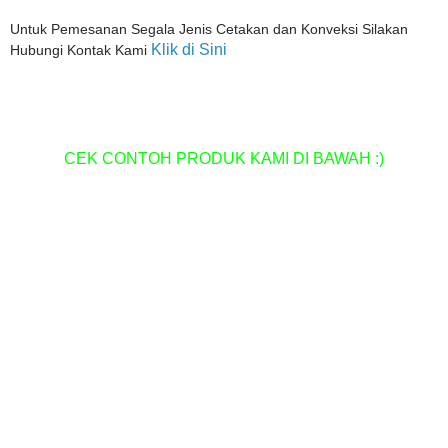
Untuk Pemesanan Segala Jenis Cetakan dan Konveksi Silakan
Klik di Sini
Hubungi Kontak Kami
CEK CONTOH PRODUK KAMI DI BAWAH :)
Pusat Percetakan Termurah di Kota Medan
Percetakan Spanduk Termurah di Medan
Percetakan Stample Termurah di Medan
Pusat Percetakan Bon/Faktur Termurah di Medan
Pusat Percetakan Fotocopy Murah di Medan
Pusat percetakan Pelakat Termurah di medan
Pusat Percetakan Kartu Nama, ID Card Termurah di Medan
Pusat Percetakan Sablon Plastik termurah di Medan
Pusat Cetak Grosir Godybag Murah di Medan
Pusat Cetak Grosir Tote Bag Murah di Medan
Pusat Cetak Grosir Paper bag Murah di Medan
Pusat Cetak Grosir Pin Bros, Pin Pilkada, Pin Pilkades