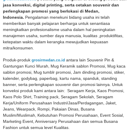
jasa konveksi, digital printing, serta cetakan souvenir dan
perlengkapan promosi yang berlokasi di Medan,
Indonesia.
Pengalaman menekuni bidang usaha ini telah
memberikan banyak pelajaran berharga untuk senantiasa
meningkatkan profesionalisme usaha dalam hal peningkatan
manajemen usaha, sumber daya manusia, kualitas ,produktifitas,
ketepatan waktu dalam kerangka mewujudkan kepuasan
mitra/konsumen.
Produk-produk
grosirmedan.co.id
antara lain Souvenir Pin &
Gantungan Kunci Murah, Mug Keramik sablon Promosi, Mug kaca
sablon promosi, Mug tumblr promosi, Jam dinding promosi, stiker,
kalender, godybag, paperbag, kartu nama, spanduk, standing
banner, serta perlengkapan souvenir dan promosi lainnya. Untuk
konveksi produk kami antara lain: Seragam Kerja, Kaos Promosi,
Kaos Polo Shirt, Training pack, Seragam Sekolah, Seragam
Kerja/Uniform Perusahaan Industri/Jasa/Perdagangan, Jaket,
Jeans, Wearpack, Rompi, Pakaian Dinas, Busana
Muslim/Muslimah, Kebutuhan Promosi Perusahaan, Event Sosial,
Marketing Event, Anniversary Perusahaan dan semua Busana
Fashion untuk semua level Kualitas.