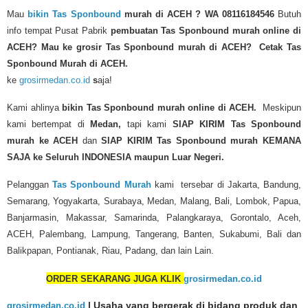
Mau
bikin Tas Sponbound
murah di ACEH
? WA 08116184546
Butuh
info tempat Pusat Pabrik
pembuatan Tas Sponbound murah online di
ACEH?
Mau ke grosir Tas Sponbound murah di ACEH? Cetak Tas
Sponbound Murah di ACEH.
ke
grosirmedan.co.id
s
aja!
Kami ahlinya
bikin Tas Sponbound murah
online di ACEH.
Meskipun
kami bertempat di
Medan,
tapi kami
SIAP KIRIM
Tas Sponbound
murah
ke ACEH
dan
SIAP KIRIM Tas Sponbound murah KEMANA
SAJA ke Seluruh INDONESIA maupun Luar Negeri.
Pelanggan
Tas Sponbound Murah
kami tersebar di Jakarta, Bandung,
Semarang, Yogyakarta, Surabaya, Medan, Malang, Bali, Lombok, Papua,
Banjarmasin, Makassar, Samarinda, Palangkaraya, Gorontalo, Aceh,
ACEH, Palembang, Lampung, Tangerang, Banten, Sukabumi, Bali dan
Balikpapan, Pontianak, Riau, Padang, dan lain Lain.
ORDER SEKARANG JUGA KLIK
grosirmedan.co.id
grosirmedan.co.id
| Usaha yang bergerak di bidang produk dan