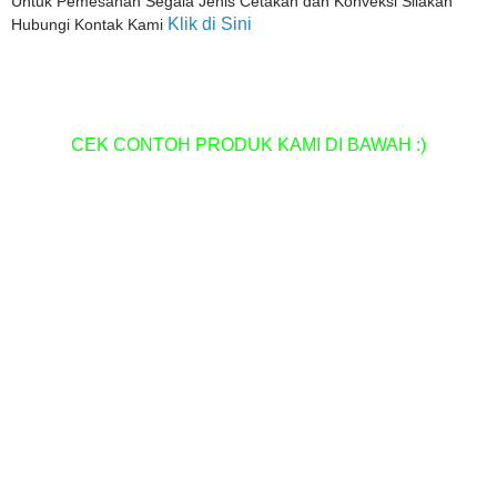
Untuk Pemesanan Segala Jenis Cetakan dan Konveksi Silakan
Klik di Sini
Hubungi Kontak Kami
CEK CONTOH PRODUK KAMI DI BAWAH :)
Pusat Percetakan Termurah di Kota Medan
Percetakan Spanduk Termurah di Medan
Percetakan Stample Termurah di Medan
Pusat Percetakan Bon/Faktur Termurah di Medan
Pusat Percetakan Fotocopy Murah di Medan
Pusat percetakan Pelakat Termurah di medan
Pusat Percetakan Kartu Nama, ID Card Termurah di Medan
Pusat Percetakan Sablon Plastik termurah di Medan
Pusat Cetak Grosir Godybag Murah di Medan
Pusat Cetak Grosir Tote Bag Murah di Medan
Pusat Cetak Grosir Paper bag Murah di Medan
Pusat Cetak Grosir Pin Bros, Pin Pilkada, Pin Pilkades
Termurah di Medan