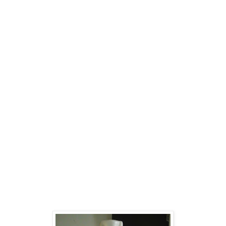
Pusat Cetak Kipas Pomosi, Kipas Sablon, Kipas Souvenir
Pernikahan Termurah di Medan
Pusat Cetak Mug Bunglon, Mug Tumblr, Jam Dinding Promosi
Termurah di Medan
Pusat Cetak Hantaran Pernikahan Termuah di Kota Medan
Pusat Cetak Seragam Sekolah Termurah di Medan
Pusat Cetak Grosir Supplier Baju anak di Kota Medan
Pusat Cetak Grosir Spanduk Kain, Spanduk digital Termurah
di Kota Medan
Pusat Papanbunga, Florist Murah berkualitas bagus di Kota
Medan
Supplier busana muslim dan busana muslimah termurah di
kota Medan
Sewa Balon Gate termurah di Kota Medan
Pusat Jual Grosir Balon Sablon, balon promosi termurah di
Kota Medan
Pusat Cetak Brosut Termurah terlengkap di Kota Medan
Pusat Sablon baju, Sablon Keramik, sablon Kaos termurah di
Kota Medan
Pusat Cetak Grosir Payung Promosi, Payung Sablon, Payung
Perusahaan Termurah di Kota Medan