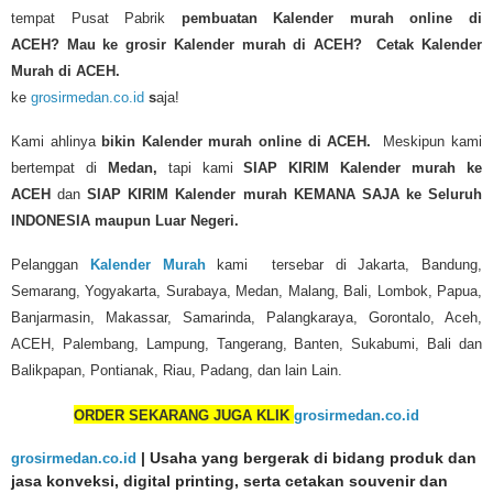
tempat Pusat Pabrik
pembuatan Kalender murah online di
ACEH?
Mau ke grosir Kalender murah di ACEH? Cetak Kalender
Murah di ACEH.
ke
grosirmedan.co.id
s
aja!
Kami ahlinya
bikin Kalender murah
online di ACEH.
Meskipun kami
bertempat di
Medan,
tapi kami
SIAP KIRIM
Kalender murah
ke
ACEH
dan
SIAP KIRIM Kalender murah KEMANA SAJA ke Seluruh
INDONESIA maupun Luar Negeri.
Pelanggan
Kalender Murah
kami tersebar di Jakarta, Bandung,
Semarang, Yogyakarta, Surabaya, Medan, Malang, Bali, Lombok, Papua,
Banjarmasin, Makassar, Samarinda, Palangkaraya, Gorontalo, Aceh,
ACEH, Palembang, Lampung, Tangerang, Banten, Sukabumi, Bali dan
Balikpapan, Pontianak, Riau, Padang, dan lain Lain.
ORDER SEKARANG JUGA KLIK
grosirmedan.co.id
grosirmedan.co.id
| Usaha yang bergerak di bidang produk dan
jasa konveksi, digital printing, serta cetakan souvenir dan