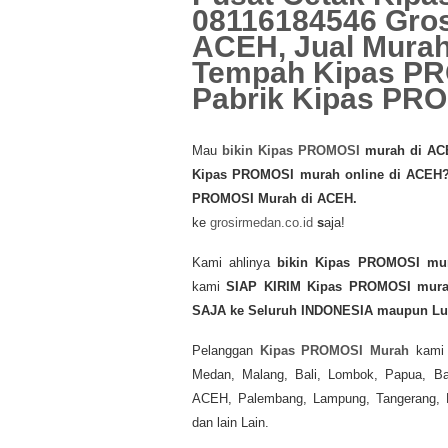
08116184546 Gros
ACEH, Jual Mura
Tempah Kipas PR
Pabrik Kipas PR
Mau
bikin Kipas PROMOSI
murah di A
Kipas PROMOSI murah online di ACEH
PROMOSI Murah di ACEH.
ke
grosirmedan.co.id
s
aja!
Kami ahlinya
bikin Kipas PROMOSI mu
kami
SIAP KIRIM
Kipas PROMOSI mur
SAJA ke Seluruh INDONESIA maupun Lua
Pelanggan
Kipas PROMOSI Murah
kami
Medan, Malang, Bali, Lombok, Papua, Ban
ACEH, Palembang, Lampung, Tangerang, Ba
dan lain Lain.