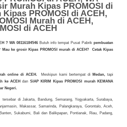
ir Murah Kipas PROMOSI di
h Kipas PROMOSI di ACEH,
OMOSI Murah di ACEH,
OMOSI di ACEH
CEH
? WA 08116184546
Butuh info tempat Pusat Pabrik
pembuatan
?
Mau ke grosir Kipas PROMOSI murah di ACEH? Cetak Kipas
rah
online di ACEH.
Meskipun kami bertempat di
Medan,
tapi
ah
ke ACEH
dan
SIAP KIRIM Kipas PROMOSI murah KEMANA
r Negeri.
 tersebar di Jakarta, Bandung, Semarang, Yogyakarta, Surabaya,
jarmasin, Makassar, Samarinda, Palangkaraya, Gorontalo, Aceh,
nten, Sukabumi, Bali dan Balikpapan, Pontianak, Riau, Padang,