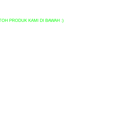
OH PRODUK KAMI DI BAWAH :)
Medan
dan
an
ah di Medan
i Medan
di medan
rd Termurah di Medan
murah di Medan
di Medan
i Medan
 di Medan
kada, Pin Pilkades Termurah di Medan
edan
ner Murah di Medan
urah di Medan