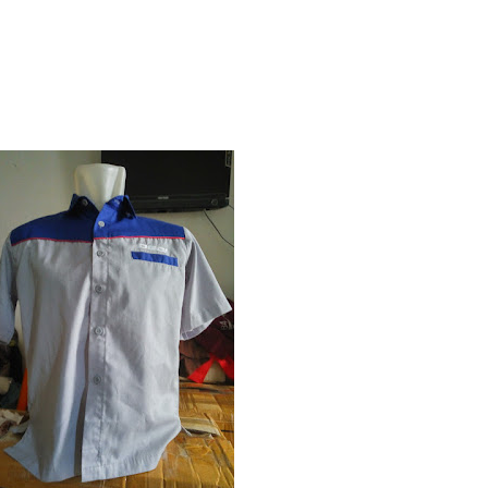
kualitas bagus di Kota Medan
muslimah termurah di kota Medan
edan
on promosi termurah di Kota Medan
kap di Kota Medan
sablon Kaos termurah di Kota Medan
i, Payung Sablon, Payung Perusahaan Termurah di Kota