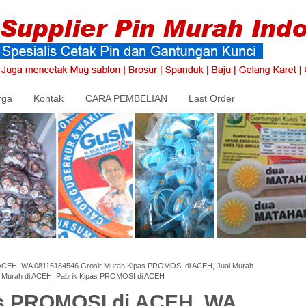
rga
Kontak
CARA PEMBELIAN
Last Order
ACEH, WA 08116184546 Grosir Murah Kipas PROMOSI di ACEH, Jual Murah
Murah di ACEH, Pabrik Kipas PROMOSI di ACEH
as PROMOSI di ACEH, WA