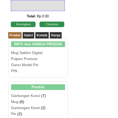
Total:
Rp 0.00
Kosongkan
Checkout
Produk
Galeri
Kontak
Harga
INFO dan HARGA PRODUK
Mug Sablon Digital
Pulpen Promosi
Ganci Model Pin
PIN
Produk
Gantungan Kunci
(7)
Mug
(6)
Gantungan Karet
(2)
Pin
(2)