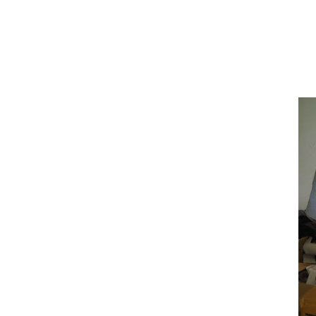
Pusat Papanbunga, Florist Murah ber
Supplier busana muslim dan busana 
Sewa Balon Gate termurah di Kota M
Pusat Jual Grosir Balon Sablon, bal
Pusat Cetak Brosut Termurah terleng
Pusat Sablon baju, Sablon Keramik, 
Pusat Cetak Grosir Payung Promos