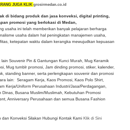
RANG JUGA KLIK
grosirmedan.co.id
k di bidang produk dan jasa konveksi, digital printing,
apan promosi yang berlokasi di Medan,
 usaha ini telah memberikan banyak pelajaran berharga
onalisme usaha dalam hal peningkatan manajemen usaha,
tifitas, ketepatan waktu dalam kerangka mewujudkan kepuasan
 lain Souvenir Pin & Gantungan Kunci Murah, Mug Keramik
i, Mug tumblr promosi, Jam dinding promosi, stiker, kalender,
k, standing banner, serta perlengkapan souvenir dan promosi
ara lain: Seragam Kerja, Kaos Promosi, Kaos Polo Shirt,
am Kerja/Uniform Perusahaan Industri/Jasa/Perdagangan,
an Dinas, Busana Muslim/Muslimah, Kebutuhan Promosi
vent, Anniversary Perusahaan dan semua Busana Fashion
Klik di Sini
 dan Konveksi Silakan Hubungi Kontak Kami