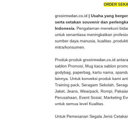
ORDER SEKA
grosirmedan.co.id
| Usaha yang bergera
serta cetakan souvenir dan perlengk
Indonesia.
Pengalaman menekuni bidang
untuk senantiasa meningkatkan profesi
sumber daya manusia, kualitas ,produk
mitra/konsumen.
Produk-produk
grosirmedan.co.id
antara
sablon Promosi, Mug kaca sablon promos
godybag, paperbag, kartu nama, spandu
lainnya. Untuk konveksi produk kami ant
Training pack, Seragam Sekolah, Serag
Jaket, Jeans, Wearpack, Rompi, Pakai
Perusahaan, Event Sosial, Marketing E
untuk semua level Kualitas.
Untuk Pemesanan Segala Jenis Cetakan