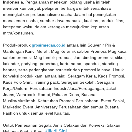
Indonesia.
Pengalaman menekuni bidang usaha ini telah
memberikan banyak pelajaran berharga untuk senantiasa
meningkatkan profesionalisme usaha dalam hal peningkatan
manajemen usaha, sumber daya manusia, kualitas ,produktifitas,
ketepatan waktu dalam kerangka mewujudkan kepuasan
mitra/konsumen.
Produk-produk
grosirmedan.co.id
antara lain Souvenir Pin &
Gantungan Kunci Murah, Mug Keramik sablon Promosi, Mug kaca
sablon promosi, Mug tumblr promosi, Jam dinding promosi, stiker,
kalender, godybag, paperbag, kartu nama, spanduk, standing
banner, serta perlengkapan souvenir dan promosi lainnya. Untuk
konveksi produk kami antara lain: Seragam Kerja, Kaos Promosi,
Kaos Polo Shirt, Training pack, Seragam Sekolah, Seragam
Kerja/Uniform Perusahaan Industri/Jasa/Perdagangan, Jaket,
Jeans, Wearpack, Rompi, Pakaian Dinas, Busana
Muslim/Muslimah, Kebutuhan Promosi Perusahaan, Event Sosial,
Marketing Event, Anniversary Perusahaan dan semua Busana
Fashion untuk semua level Kualitas.
Untuk Pemesanan Segala Jenis Cetakan dan Konveksi Silakan
Klik di Sini
Hubungi Kontak Kami