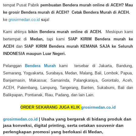
tempat Pusat Pabrik
pembuatan Bendera murah online di ACEH?
Mau
ke grosir Bendera murah di ACEH? Cetak Bendera Murah di ACEH.
ke
grosirmedan.co.id
s
aja!
Kami ahlinya
bikin Bendera murah
online di ACEH.
Meskipun kami
bertempat di
Medan,
tapi kami
SIAP KIRIM
Bendera murah
ke
ACEH
dan
SIAP KIRIM Bendera murah KEMANA SAJA ke Seluruh
INDONESIA maupun Luar Negeri.
Pelanggan
Bendera Murah
kami tersebar di Jakarta, Bandung,
Semarang, Yogyakarta, Surabaya, Medan, Malang, Bali, Lombok, Papua,
Banjarmasin, Makassar, Samarinda, Palangkaraya, Gorontalo, Aceh,
ACEH, Palembang, Lampung, Tangerang, Banten, Sukabumi, Bali dan
Balikpapan, Pontianak, Riau, Padang, dan lain Lain.
ORDER SEKARANG JUGA KLIK
grosirmedan.co.id
grosirmedan.co.id
| Usaha yang bergerak di bidang produk dan
jasa konveksi, digital printing, serta cetakan souvenir dan
perlengkapan promosi yang berlokasi di Medan,