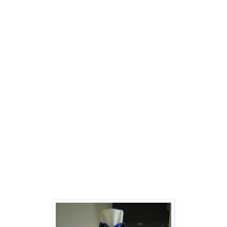
Pernikahan Termurah di Medan
Pusat Cetak Mug Bunglon, Mug Tumblr, Jam Dinding Promosi
Termurah di Medan
Pusat Cetak Hantaran Pernikahan Termuah di Kota Medan
Pusat Cetak Seragam Sekolah Termurah di Medan
Pusat Cetak Grosir Supplier Baju anak di Kota Medan
Pusat Cetak Grosir Spanduk Kain, Spanduk digital Termurah
di Kota Medan
Pusat Papanbunga, Florist Murah berkualitas bagus di Kota
Medan
Supplier busana muslim dan busana muslimah termurah di
kota Medan
Sewa Balon Gate termurah di Kota Medan
Pusat Jual Grosir Balon Sablon, balon promosi termurah di
Kota Medan
Pusat Cetak Brosut Termurah terlengkap di Kota Medan
Pusat Sablon baju, Sablon Keramik, sablon Kaos termurah di
Kota Medan
Pusat Cetak Grosir Payung Promosi, Payung Sablon, Payung
Perusahaan Termurah di Kota Medan