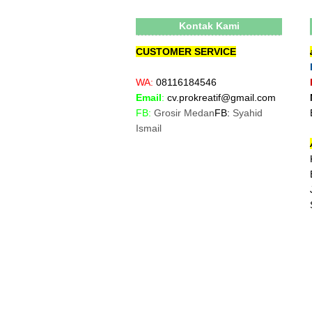
Kontak Kami
CUSTOMER SERVICE
WA:
08116184546
Email
:
cv.prokreatif@gmail.com
FB:
Grosir Medan
FB:
Syahid
Ismail