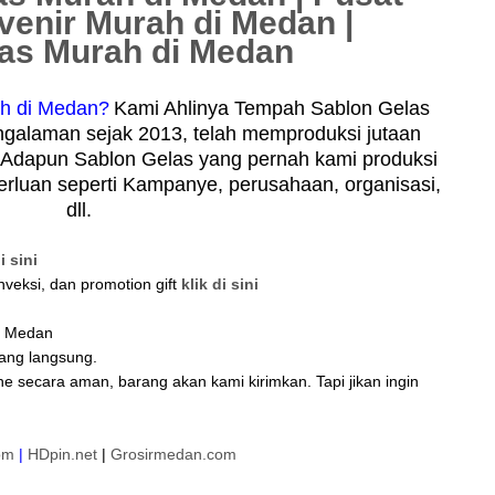
venir Murah di Medan |
las Murah di Medan
h di Medan?
Kami Ahlinya Tempah Sablon Gelas
galaman sejak 2013, telah memproduksi jutaan
 Adapun Sablon Gelas yang pernah kami produksi
erluan seperti Kampanye, perusahaan, organisasi,
dll.
i sini
nveksi, dan promotion gift
klik di sini
di Medan
tang langsung.
ne secara aman, barang akan kami kirimkan. Tapi jikan ingin
om
|
HDpin.net
|
Grosirmedan.com