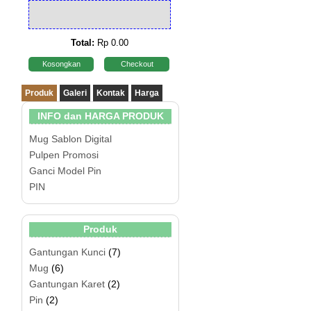
Total:
Rp 0.00
Kosongkan
Checkout
Produk
Galeri
Kontak
Harga
INFO dan HARGA PRODUK
Mug Sablon Digital
Pulpen Promosi
Ganci Model Pin
PIN
Produk
Gantungan Kunci
(7)
Mug
(6)
Gantungan Karet
(2)
Pin
(2)