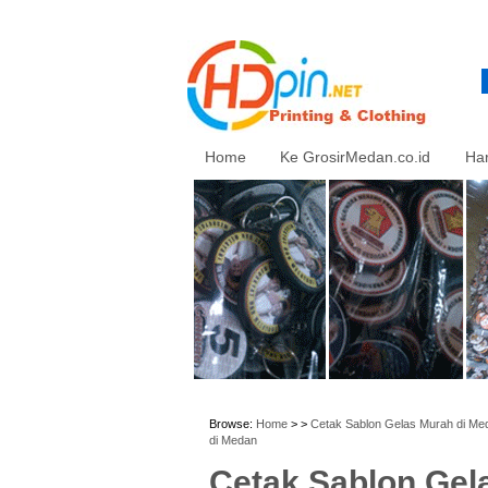
Home
Ke GrosirMedan.co.id
Ha
Browse:
Home
> >
Cetak Sablon Gelas Murah di Med
di Medan
Cetak Sablon Gel