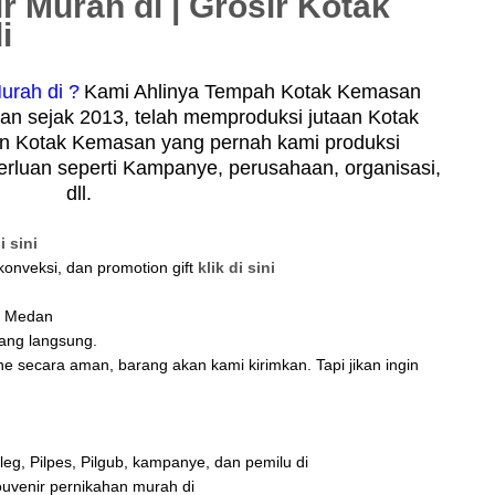
 Murah di | Grosir Kotak
i
rah di ?
Kami Ahlinya Tempah Kotak Kemasan
an sejak 2013, telah memproduksi jutaan Kotak
n Kotak Kemasan yang pernah kami produksi
erluan seperti Kampanye, perusahaan, organisasi,
dll.
i sini
konveksi, dan promotion gift
klik di sini
di Medan
tang langsung.
ne secara aman, barang akan kami kirimkan. Tapi jikan ingin
eg, Pilpes, Pilgub, kampanye, dan pemilu di
venir pernikahan murah di