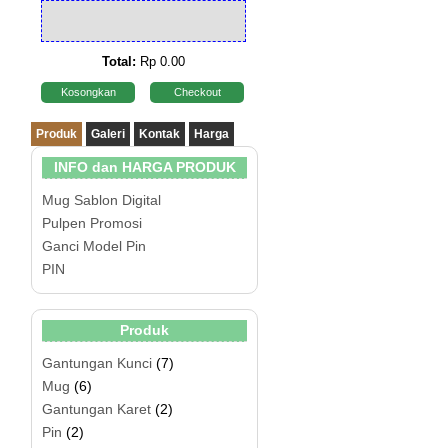
Total:
Rp 0.00
Kosongkan
Checkout
Produk
Galeri
Kontak
Harga
INFO dan HARGA PRODUK
Mug Sablon Digital
Pulpen Promosi
Ganci Model Pin
PIN
Produk
Gantungan Kunci
(7)
Mug
(6)
Gantungan Karet
(2)
Pin
(2)