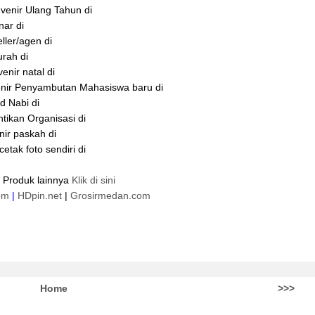
enir Ulang Tahun di
ar di
ler/agen di
rah di
nir natal di
nir Penyambutan Mahasiswa baru di
d Nabi di
ikan Organisasi di
ir paskah di
ak foto sendiri di
 Produk lainnya
Klik di sini
om
|
HDpin.net
|
Grosirmedan.com
Home
>>>