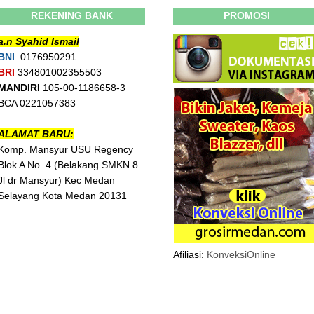
REKENING BANK
PROMOSI
a.n Syahid Ismail
BNI
0176950291
BRI
334801002355503
MANDIRI
105-00-1186658-3
BCA 0221057383
ALAMAT BARU:
Komp. Mansyur USU Regency
Blok A No. 4 (Belakang SMKN 8
Jl dr Mansyur) Kec Medan
Selayang Kota Medan 20131
Afiliasi:
KonveksiOnline