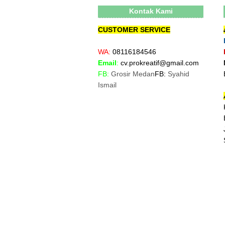
Kontak Kami
CUSTOMER SERVICE
WA:
08116184546
Email
:
cv.prokreatif@gmail.com
FB:
Grosir Medan
FB:
Syahid
Ismail