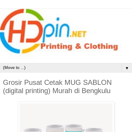
▼
Grosir Pusat Cetak MUG SABLON
(digital printing) Murah di Bengkulu