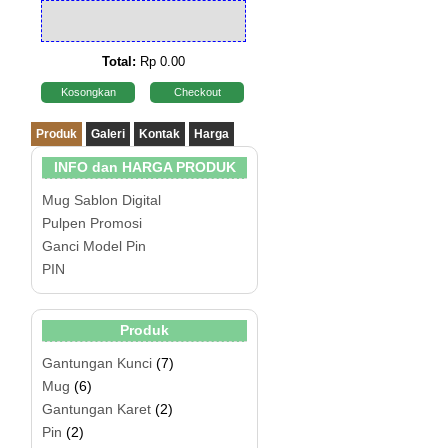
Total:
Rp 0.00
Kosongkan
Checkout
Produk
Galeri
Kontak
Harga
INFO dan HARGA PRODUK
Mug Sablon Digital
Pulpen Promosi
Ganci Model Pin
PIN
Produk
Gantungan Kunci
(7)
Mug
(6)
Gantungan Karet
(2)
Pin
(2)