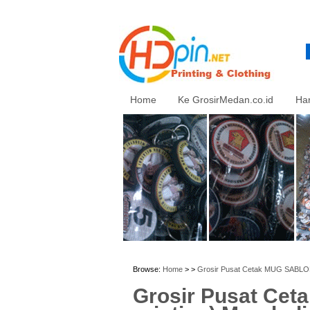
Home
Ke GrosirMedan.co.id
Ha
Browse:
Home
> >
Grosir Pusat Cetak MUG SABLON (
Grosir Pusat Cet