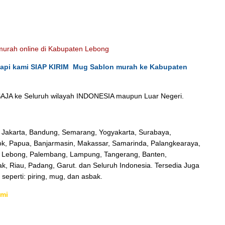
 murah online di Kabupaten Lebong
tapi kami SIAP KIRIM Mug Sablon murah ke Kabupaten
JA ke Seluruh wilayah INDONESIA maupun Luar Negeri.
 Jakarta, Bandung, Semarang, Yogyakarta, Surabaya,
k, Papua, Banjarmasin, Makassar, Samarinda, Palangkearaya,
n Lebong, Palembang, Lampung, Tangerang, Banten,
ak, Riau, Padang, Garut. dan Seluruh Indonesia. Tersedia Juga
 seperti: piring, mug, dan asbak.
ami
rPiring Keramik Souvenir Murah Kabupaten Lebong
Pusat Grosir Asbak Keramik Sablon Murah