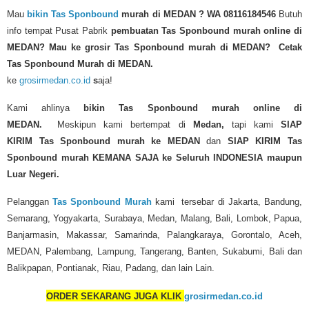
Mau
bikin Tas Sponbound
murah di MEDAN
? WA 08116184546
Butuh
info tempat Pusat Pabrik
pembuatan Tas Sponbound murah online di
MEDAN?
Mau ke grosir Tas Sponbound murah di MEDAN? Cetak
Tas Sponbound Murah di MEDAN.
ke
grosirmedan.co.id
s
aja!
Kami ahlinya
bikin Tas Sponbound murah
online di
MEDAN.
Meskipun kami bertempat di
Medan,
tapi kami
SIAP
KIRIM
Tas Sponbound murah
ke MEDAN
dan
SIAP KIRIM Tas
Sponbound murah KEMANA SAJA ke Seluruh INDONESIA maupun
Luar Negeri.
Pelanggan
Tas Sponbound Murah
kami tersebar di Jakarta, Bandung,
Semarang, Yogyakarta, Surabaya, Medan, Malang, Bali, Lombok, Papua,
Banjarmasin, Makassar, Samarinda, Palangkaraya, Gorontalo, Aceh,
MEDAN, Palembang, Lampung, Tangerang, Banten, Sukabumi, Bali dan
Balikpapan, Pontianak, Riau, Padang, dan lain Lain.
ORDER SEKARANG JUGA KLIK
grosirmedan.co.id