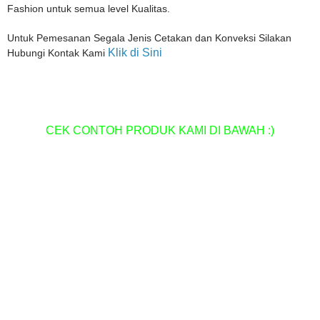
Fashion untuk semua level Kualitas.
Untuk Pemesanan Segala Jenis Cetakan dan Konveksi Silakan
Klik di Sini
Hubungi Kontak Kami
CEK CONTOH PRODUK KAMI DI BAWAH :)
Pusat Percetakan Termurah di Kota Medan
Percetakan Spanduk Termurah di Medan
Percetakan Stample Termurah di Medan
Pusat Percetakan Bon/Faktur Termurah di Medan
Pusat Percetakan Fotocopy Murah di Medan
Pusat percetakan Pelakat Termurah di medan
Pusat Percetakan Kartu Nama, ID Card Termurah di Medan
Pusat Percetakan Sablon Plastik termurah di Medan
Pusat Cetak Grosir Godybag Murah di Medan
Pusat Cetak Grosir Tote Bag Murah di Medan