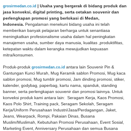
grosirmedan.co.id
| Usaha yang bergerak di bidang produk dan
jasa konveksi, digital printing, serta cetakan souvenir dan
perlengkapan promosi yang berlokasi di Medan,
Indonesia.
Pengalaman menekuni bidang usaha ini telah
memberikan banyak pelajaran berharga untuk senantiasa
meningkatkan profesionalisme usaha dalam hal peningkatan
manajemen usaha, sumber daya manusia, kualitas ,produktifitas,
ketepatan waktu dalam kerangka mewujudkan kepuasan
mitra/konsumen.
Produk-produk
grosirmedan.co.id
antara lain Souvenir Pin &
Gantungan Kunci Murah, Mug Keramik sablon Promosi, Mug kaca
sablon promosi, Mug tumblr promosi, Jam dinding promosi, stiker,
kalender, godybag, paperbag, kartu nama, spanduk, standing
banner, serta perlengkapan souvenir dan promosi lainnya. Untuk
konveksi produk kami antara lain: Seragam Kerja, Kaos Promosi,
Kaos Polo Shirt, Training pack, Seragam Sekolah, Seragam
Kerja/Uniform Perusahaan Industri/Jasa/Perdagangan, Jaket,
Jeans, Wearpack, Rompi, Pakaian Dinas, Busana
Muslim/Muslimah, Kebutuhan Promosi Perusahaan, Event Sosial,
Marketing Event, Anniversary Perusahaan dan semua Busana