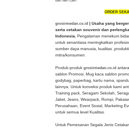
dan lain Lain.
ORDER SEKA
grosirmedan.co.id
| Usaha yang bergera
serta cetakan souvenir dan perlengk
Indonesia.
Pengalaman menekuni bidang
untuk senantiasa meningkatkan profesi
sumber daya manusia, kualitas ,produk
mitra/konsumen.
Produk-produk
grosirmedan.co.id
antara
sablon Promosi, Mug kaca sablon promos
godybag, paperbag, kartu nama, spandu
lainnya. Untuk konveksi produk kami ant
Training pack, Seragam Sekolah, Serag
Jaket, Jeans, Wearpack, Rompi, Pakai
Perusahaan, Event Sosial, Marketing E
untuk semua level Kualitas.
Untuk Pemesanan Segala Jenis Cetakan