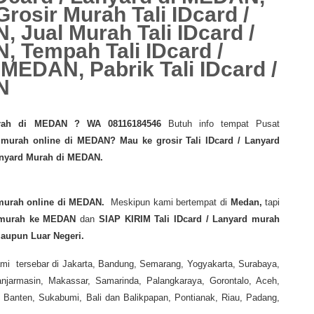
osir Murah Tali IDcard /
 Jual Murah Tali IDcard /
, Tempah Tali IDcard /
MEDAN, Pabrik Tali IDcard /
N
ah di MEDAN
? WA 08116184546
Butuh info tempat Pusat
d murah online di MEDAN?
Mau ke grosir Tali IDcard / Lanyard
anyard Murah di MEDAN.
 murah
online di MEDAN.
Meskipun kami bertempat di
Medan,
tapi
 murah
ke MEDAN
dan
SIAP KIRIM Tali IDcard / Lanyard murah
upun Luar Negeri.
mi tersebar di Jakarta, Bandung, Semarang, Yogyakarta, Surabaya,
jarmasin, Makassar, Samarinda, Palangkaraya, Gorontalo, Aceh,
anten, Sukabumi, Bali dan Balikpapan, Pontianak, Riau, Padang,