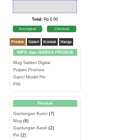
Total:
Rp 0.00
Kosongkan
Checkout
Produk
Galeri
Kontak
Harga
INFO dan HARGA PRODUK
Mug Sablon Digital
Pulpen Promosi
Ganci Model Pin
PIN
Produk
Gantungan Kunci
(7)
Mug
(6)
Gantungan Karet
(2)
Pin
(2)