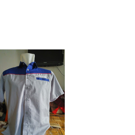
anduk digital Termurah di Kota Medan
kualitas bagus di Kota Medan
muslimah termurah di kota Medan
edan
on promosi termurah di Kota Medan
kap di Kota Medan
sablon Kaos termurah di Kota Medan
i, Payung Sablon, Payung Perusahaan Termurah di Kota