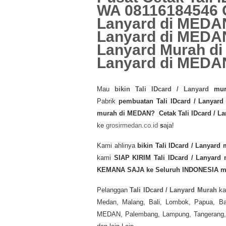
WA 08116184546 Gr
Lanyard di MEDAN,
Lanyard di MEDAN
Lanyard Murah di 
Lanyard di MEDA
Mau
bikin Tali IDcard / Lanyard
mur
Pabrik
pembuatan Tali IDcard / Lanyar
murah di MEDAN? Cetak Tali IDcard / L
ke
grosirmedan.co.id
s
aja!
Kami ahlinya
bikin Tali IDcard / Lanyard
kami
SIAP KIRIM
Tali IDcard / Lanyard
KEMANA SAJA ke Seluruh INDONESIA ma
Pelanggan
Tali IDcard / Lanyard Murah
ka
Medan, Malang, Bali, Lombok, Papua, Ban
MEDAN, Palembang, Lampung, Tangerang, B