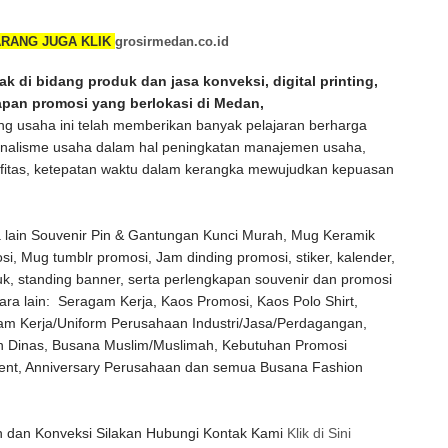
RANG JUGA KLIK
grosirmedan.co.id
k di bidang produk dan jasa konveksi, digital printing,
apan promosi yang berlokasi di Medan,
 usaha ini telah memberikan banyak pelajaran berharga
onalisme usaha dalam hal peningkatan manajemen usaha,
tifitas, ketepatan waktu dalam kerangka mewujudkan kepuasan
 lain Souvenir Pin & Gantungan Kunci Murah, Mug Keramik
i, Mug tumblr promosi, Jam dinding promosi, stiker, kalender,
k, standing banner, serta perlengkapan souvenir dan promosi
ara lain: Seragam Kerja, Kaos Promosi, Kaos Polo Shirt,
am Kerja/Uniform Perusahaan Industri/Jasa/Perdagangan,
an Dinas, Busana Muslim/Muslimah, Kebutuhan Promosi
vent, Anniversary Perusahaan dan semua Busana Fashion
Klik di Sini
 dan Konveksi Silakan Hubungi Kontak Kami