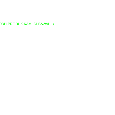
OH PRODUK KAMI DI BAWAH :)
Medan
dan
an
ah di Medan
i Medan
di medan
rd Termurah di Medan
murah di Medan
di Medan
i Medan
 di Medan
kada, Pin Pilkades Termurah di Medan
edan
ner Murah di Medan