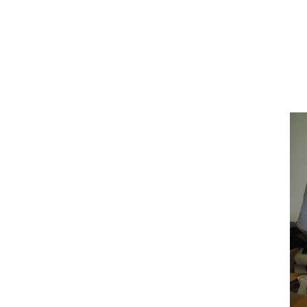
Pusat Cetak Grosir Spanduk Kain, Sp
Pusat Papanbunga, Florist Murah ber
Supplier busana muslim dan busana 
Sewa Balon Gate termurah di Kota M
Pusat Jual Grosir Balon Sablon, bal
Pusat Cetak Brosut Termurah terleng
Pusat Sablon baju, Sablon Keramik, 
Pusat Cetak Grosir Payung Promos