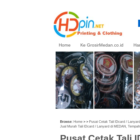
Home
Ke GrosirMedan.co.id
Ha
Browse:
Home
> >
Pusat Cetak Tali IDcard / Lanya
Jual Murah Tali IDcard / Lanyard di MEDAN, Tempah
Pusat Cetak Tali 