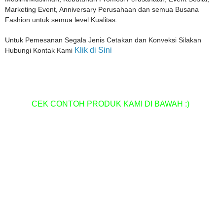
Marketing Event, Anniversary Perusahaan dan semua Busana
Fashion untuk semua level Kualitas.
Untuk Pemesanan Segala Jenis Cetakan dan Konveksi Silakan
Klik di Sini
Hubungi Kontak Kami
CEK CONTOH PRODUK KAMI DI BAWAH :)
Pusat Percetakan Termurah di Kota Medan
Percetakan Spanduk Termurah di Medan
Percetakan Stample Termurah di Medan
Pusat Percetakan Bon/Faktur Termurah di Medan
Pusat Percetakan Fotocopy Murah di Medan
Pusat percetakan Pelakat Termurah di medan
Pusat Percetakan Kartu Nama, ID Card Termurah di Medan
Pusat Percetakan Sablon Plastik termurah di Medan
Pusat Cetak Grosir Godybag Murah di Medan