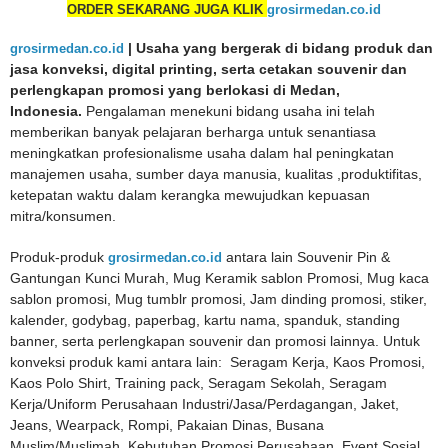
ORDER SEKARANG JUGA KLIK
grosirmedan.co.id
grosirmedan.co.id
| Usaha yang bergerak di bidang produk dan
jasa konveksi, digital printing, serta cetakan souvenir dan
perlengkapan promosi yang berlokasi di Medan,
Indonesia.
Pengalaman menekuni bidang usaha ini telah
memberikan banyak pelajaran berharga untuk senantiasa
meningkatkan profesionalisme usaha dalam hal peningkatan
manajemen usaha, sumber daya manusia, kualitas ,produktifitas,
ketepatan waktu dalam kerangka mewujudkan kepuasan
mitra/konsumen.
Produk-produk
grosirmedan.co.id
antara lain Souvenir Pin &
Gantungan Kunci Murah, Mug Keramik sablon Promosi, Mug kaca
sablon promosi, Mug tumblr promosi, Jam dinding promosi, stiker,
kalender, godybag, paperbag, kartu nama, spanduk, standing
banner, serta perlengkapan souvenir dan promosi lainnya. Untuk
konveksi produk kami antara lain: Seragam Kerja, Kaos Promosi,
Kaos Polo Shirt, Training pack, Seragam Sekolah, Seragam
Kerja/Uniform Perusahaan Industri/Jasa/Perdagangan, Jaket,
Jeans, Wearpack, Rompi, Pakaian Dinas, Busana
Muslim/Muslimah, Kebutuhan Promosi Perusahaan, Event Sosial,