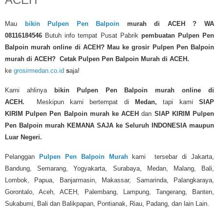
Mau
bikin Pulpen Pen Balpoin
murah di ACEH
? WA
08116184546
Butuh info tempat Pusat Pabrik
pembuatan Pulpen Pen
Balpoin murah online di ACEH?
Mau ke grosir Pulpen Pen Balpoin
murah di ACEH? Cetak Pulpen Pen Balpoin Murah di ACEH.
ke
grosirmedan.co.id
s
aja!
Kami ahlinya
bikin Pulpen Pen Balpoin murah
online di
ACEH.
Meskipun kami bertempat di
Medan,
tapi kami
SIAP
KIRIM
Pulpen Pen Balpoin murah
ke ACEH
dan
SIAP KIRIM Pulpen
Pen Balpoin murah KEMANA SAJA ke Seluruh INDONESIA maupun
Luar Negeri.
Pelanggan
Pulpen Pen Balpoin Murah
kami tersebar di Jakarta,
Bandung, Semarang, Yogyakarta, Surabaya, Medan, Malang, Bali,
Lombok, Papua, Banjarmasin, Makassar, Samarinda, Palangkaraya,
Gorontalo, Aceh, ACEH, Palembang, Lampung, Tangerang, Banten,
Sukabumi, Bali dan Balikpapan, Pontianak, Riau, Padang, dan lain Lain.