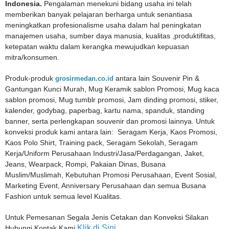
Indonesia.
Pengalaman menekuni bidang usaha ini telah
memberikan banyak pelajaran berharga untuk senantiasa
meningkatkan profesionalisme usaha dalam hal peningkatan
manajemen usaha, sumber daya manusia, kualitas ,produktifitas,
ketepatan waktu dalam kerangka mewujudkan kepuasan
mitra/konsumen.
Produk-produk
grosirmedan.co.id
antara lain Souvenir Pin &
Gantungan Kunci Murah, Mug Keramik sablon Promosi, Mug kaca
sablon promosi, Mug tumblr promosi, Jam dinding promosi, stiker,
kalender, godybag, paperbag, kartu nama, spanduk, standing
banner, serta perlengkapan souvenir dan promosi lainnya. Untuk
konveksi produk kami antara lain: Seragam Kerja, Kaos Promosi,
Kaos Polo Shirt, Training pack, Seragam Sekolah, Seragam
Kerja/Uniform Perusahaan Industri/Jasa/Perdagangan, Jaket,
Jeans, Wearpack, Rompi, Pakaian Dinas, Busana
Muslim/Muslimah, Kebutuhan Promosi Perusahaan, Event Sosial,
Marketing Event, Anniversary Perusahaan dan semua Busana
Fashion untuk semua level Kualitas.
Untuk Pemesanan Segala Jenis Cetakan dan Konveksi Silakan
Klik di Sini
Hubungi Kontak Kami