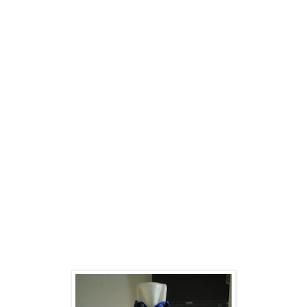
Pernikahan Termurah di Medan
Pusat Cetak Mug Bunglon, Mug Tumblr, Jam Dinding Promosi
Termurah di Medan
Pusat Cetak Hantaran Pernikahan Termuah di Kota Medan
Pusat Cetak Seragam Sekolah Termurah di Medan
Pusat Cetak Grosir Supplier Baju anak di Kota Medan
Pusat Cetak Grosir Spanduk Kain, Spanduk digital Termurah
di Kota Medan
Pusat Papanbunga, Florist Murah berkualitas bagus di Kota
Medan
Supplier busana muslim dan busana muslimah termurah di
kota Medan
Sewa Balon Gate termurah di Kota Medan
Pusat Jual Grosir Balon Sablon, balon promosi termurah di
Kota Medan
Pusat Cetak Brosut Termurah terlengkap di Kota Medan
Pusat Sablon baju, Sablon Keramik, sablon Kaos termurah di
Kota Medan
Pusat Cetak Grosir Payung Promosi, Payung Sablon, Payung
Perusahaan Termurah di Kota Medan