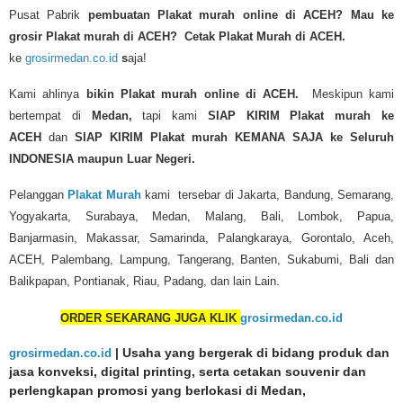
Pusat Pabrik
pembuatan Plakat murah online di ACEH?
Mau ke
grosir Plakat murah di ACEH? Cetak Plakat Murah di ACEH.
ke
grosirmedan.co.id
s
aja!
Kami ahlinya
bikin Plakat murah
online di ACEH.
Meskipun kami
bertempat di
Medan,
tapi kami
SIAP KIRIM
Plakat murah
ke
ACEH
dan
SIAP KIRIM Plakat murah KEMANA SAJA ke Seluruh
INDONESIA maupun Luar Negeri.
Pelanggan
Plakat Murah
kami tersebar di Jakarta, Bandung, Semarang,
Yogyakarta, Surabaya, Medan, Malang, Bali, Lombok, Papua,
Banjarmasin, Makassar, Samarinda, Palangkaraya, Gorontalo, Aceh,
ACEH, Palembang, Lampung, Tangerang, Banten, Sukabumi, Bali dan
Balikpapan, Pontianak, Riau, Padang, dan lain Lain.
ORDER SEKARANG JUGA KLIK
grosirmedan.co.id
grosirmedan.co.id
| Usaha yang bergerak di bidang produk dan
jasa konveksi, digital printing, serta cetakan souvenir dan
perlengkapan promosi yang berlokasi di Medan,