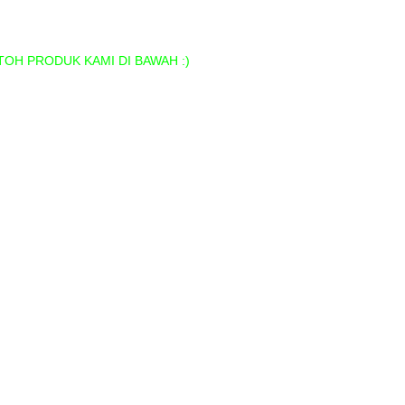
OH PRODUK KAMI DI BAWAH :)
Medan
dan
an
ah di Medan
i Medan
di medan
rd Termurah di Medan
murah di Medan
di Medan
i Medan
 di Medan
kada, Pin Pilkades Termurah di Medan
edan
ner Murah di Medan
urah di Medan