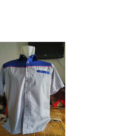
kualitas bagus di Kota Medan
muslimah termurah di kota Medan
edan
on promosi termurah di Kota Medan
kap di Kota Medan
sablon Kaos termurah di Kota Medan
i, Payung Sablon, Payung Perusahaan Termurah di Kota