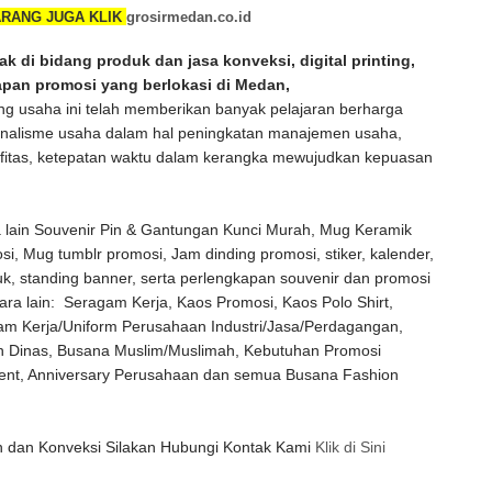
RANG JUGA KLIK
grosirmedan.co.id
k di bidang produk dan jasa konveksi, digital printing,
apan promosi yang berlokasi di Medan,
 usaha ini telah memberikan banyak pelajaran berharga
onalisme usaha dalam hal peningkatan manajemen usaha,
tifitas, ketepatan waktu dalam kerangka mewujudkan kepuasan
 lain Souvenir Pin & Gantungan Kunci Murah, Mug Keramik
i, Mug tumblr promosi, Jam dinding promosi, stiker, kalender,
k, standing banner, serta perlengkapan souvenir dan promosi
ara lain: Seragam Kerja, Kaos Promosi, Kaos Polo Shirt,
am Kerja/Uniform Perusahaan Industri/Jasa/Perdagangan,
an Dinas, Busana Muslim/Muslimah, Kebutuhan Promosi
vent, Anniversary Perusahaan dan semua Busana Fashion
Klik di Sini
 dan Konveksi Silakan Hubungi Kontak Kami