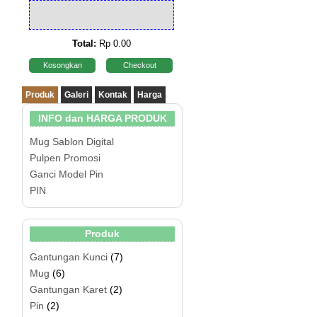
Total:
Rp 0.00
Kosongkan
Checkout
Produk
Galeri
Kontak
Harga
INFO dan HARGA PRODUK
Mug Sablon Digital
Pulpen Promosi
Ganci Model Pin
PIN
Produk
Gantungan Kunci
(7)
Mug
(6)
Gantungan Karet
(2)
Pin
(2)