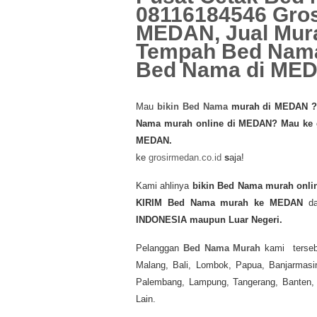
08116184546 Gros
MEDAN, Jual Mur
Tempah Bed Nama
Bed Nama di ME
Mau
bikin Bed Nama
murah di MEDAN
?
Nama murah online di MEDAN?
Mau ke 
MEDAN.
ke
grosirmedan.co.id
s
aja!
Kami ahlinya
bikin Bed Nama murah
onli
KIRIM
Bed Nama murah
ke MEDAN
d
INDONESIA maupun Luar Negeri.
Pelanggan
Bed Nama Murah
kami terseb
Malang, Bali, Lombok, Papua, Banjarmasi
Palembang, Lampung, Tangerang, Banten, S
Lain.