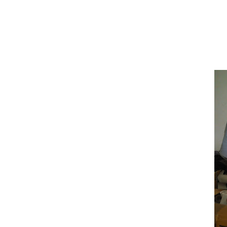
Pusat Papanbunga, Florist Murah ber
Supplier busana muslim dan busana 
Sewa Balon Gate termurah di Kota M
Pusat Jual Grosir Balon Sablon, bal
Pusat Cetak Brosut Termurah terleng
Pusat Sablon baju, Sablon Keramik, 
Pusat Cetak Grosir Payung Promos