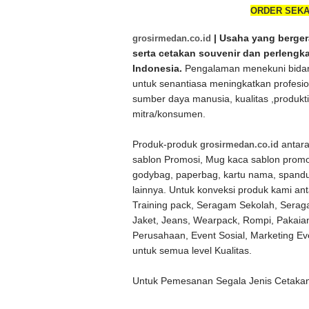
ORDER SEKA
grosirmedan.co.id
| Usaha yang bergera
serta cetakan souvenir dan perlengk
Indonesia.
Pengalaman menekuni bidang
untuk senantiasa meningkatkan profesi
sumber daya manusia, kualitas ,produk
mitra/konsumen.
Produk-produk
grosirmedan.co.id
antara
sablon Promosi, Mug kaca sablon promos
godybag, paperbag, kartu nama, spandu
lainnya. Untuk konveksi produk kami ant
Training pack, Seragam Sekolah, Serag
Jaket, Jeans, Wearpack, Rompi, Pakai
Perusahaan, Event Sosial, Marketing E
untuk semua level Kualitas.
Untuk Pemesanan Segala Jenis Cetakan