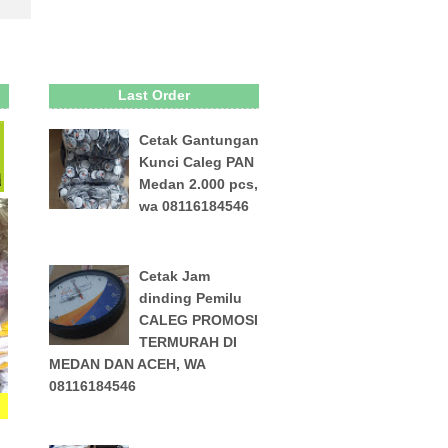
Last Order
Cetak Gantungan
Kunci Caleg PAN
Medan 2.000 pcs,
wa 08116184546
Cetak Jam
dinding Pemilu
CALEG PROMOSI
TERMURAH DI
MEDAN DAN ACEH, WA
08116184546