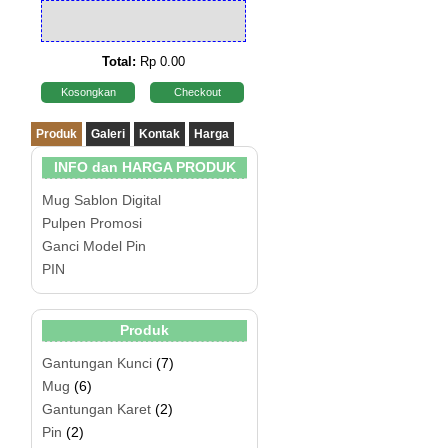
Total:
Rp 0.00
Kosongkan
Checkout
Produk
Galeri
Kontak
Harga
INFO dan HARGA PRODUK
Mug Sablon Digital
Pulpen Promosi
Ganci Model Pin
PIN
Produk
Gantungan Kunci
(7)
Mug
(6)
Gantungan Karet
(2)
Pin
(2)