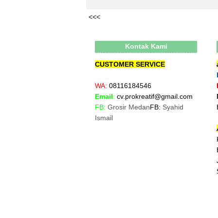
<<<
Kontak Kami
CUSTOMER SERVICE
WA:
08116184546
Email
:
cv.prokreatif@gmail.com
FB:
Grosir Medan
FB:
Syahid
Ismail