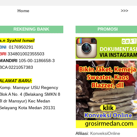
Home
>>>
REKENING BANK
PROMOSI
a.n Syahid Ismail
BNI
0176950291
BRI
334801002355503
MANDIRI
105-00-1186658-3
BCA 0221057383
ALAMAT BARU:
Komp. Mansyur USU Regency
Blok A No. 4 (Belakang SMKN 8
Jl dr Mansyur) Kec Medan
Selayang Kota Medan 20131
Afiliasi:
KonveksiOnline