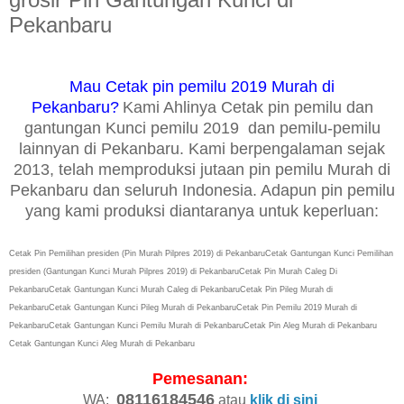
Pekanbaru
Mau Cetak pin pemilu 2019 Murah di
Pekanbaru?
Kami Ahlinya Cetak pin pemilu dan
gantungan Kunci pemilu 2019 dan pemilu-pemilu
lainnyan di Pekanbaru. Kami berpengalaman sejak
2013, telah memproduksi jutaan pin pemilu Murah di
Pekanbaru dan seluruh Indonesia. Adapun pin pemilu
yang kami produksi diantaranya untuk keperluan:
Cetak Pin Pemilihan presiden (Pin Murah Pilpres 2019) di Pekanbaru
Cetak
Gantungan Kunci
Pemilihan
presiden (Gantungan Kunci Murah Pilpres 2019) di Pekanbaru
Cetak
Pin Murah Caleg Di
Pekanbaru
Cetak
Gantungan Kunci Murah Caleg di Pekanbaru
Cetak
Pin Pileg Murah di
Pekanbaru
Cetak
Gantungan Kunci Pileg Murah di Pekanbaru
Cetak
Pin Pemilu 2019 Murah di
Pekanbaru
Cetak
Gantungan Kunci Pemilu Murah di Pekanbaru
Cetak Pin Aleg Murah di Pekanbaru
Cetak Gantungan Kunci Aleg Murah di Pekanbaru
Pemesanan:
08116184546
WA:
atau
klik di sini