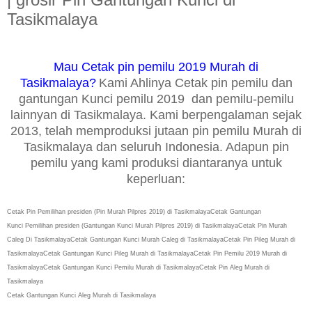
Tasikmalaya
Mau Cetak pin pemilu 2019 Murah di
Tasikmalaya?
Kami Ahlinya Cetak pin pemilu dan
gantungan Kunci pemilu 2019 dan pemilu-pemilu
lainnyan di Tasikmalaya. Kami berpengalaman sejak
2013, telah memproduksi jutaan pin pemilu Murah di
Tasikmalaya dan seluruh Indonesia. Adapun pin
pemilu yang kami produksi diantaranya untuk
keperluan:
Cetak Pin Pemilihan presiden (Pin Murah Pilpres 2019) di Tasikmalaya
Cetak
Gantungan
Kunci
Pemilihan presiden (Gantungan Kunci Murah Pilpres 2019) di Tasikmalaya
Cetak
Pin Murah
Caleg Di Tasikmalaya
Cetak
Gantungan Kunci Murah Caleg di Tasikmalaya
Cetak
Pin Pileg Murah di
Tasikmalaya
Cetak
Gantungan Kunci Pileg Murah di Tasikmalaya
Cetak
Pin Pemilu 2019 Murah di
Tasikmalaya
Cetak
Gantungan Kunci Pemilu Murah di Tasikmalaya
Cetak Pin Aleg Murah di
Tasikmalaya
Cetak Gantungan Kunci Aleg Murah di Tasikmalaya