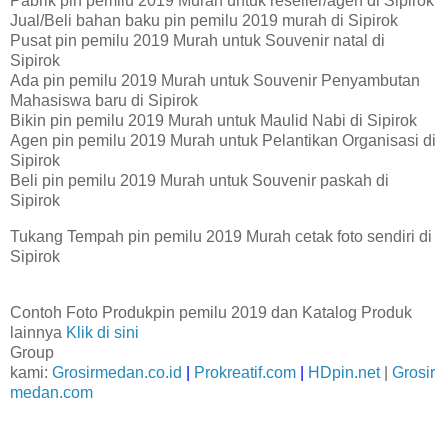
Pabrik pin pemilu 2019 Murah untuk reseller/agen di Sipirok
Jual/Beli bahan baku pin pemilu 2019 murah di Sipirok
Pusat pin pemilu 2019 Murah untuk Souvenir natal di
Sipirok
Ada pin pemilu 2019 Murah untuk Souvenir Penyambutan
Mahasiswa baru di Sipirok
Bikin pin pemilu 2019 Murah untuk Maulid Nabi di Sipirok
Agen pin pemilu 2019 Murah untuk Pelantikan Organisasi di
Sipirok
Beli pin pemilu 2019 Murah untuk Souvenir paskah di
Sipirok
Tukang Tempah pin pemilu 2019 Murah cetak foto sendiri di
Sipirok
Contoh Foto Produkpin pemilu 2019 dan Katalog Produk
lainnya
Klik di sini
Group
kami:
Grosirmedan.co.id
|
Prokreatif.com
|
HDpin.net
|
Grosir
medan.com
Jual Pin Pemilihan presiden (Pin Murah Pilpres 2019) diSipirok
Jual
Gantungan Kunci
Pemilihan