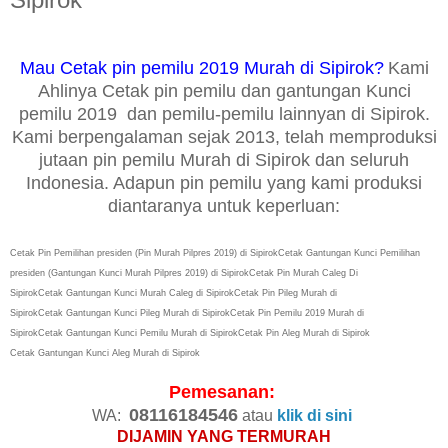
Mau Cetak pin pemilu 2019 Murah di Sipirok?
Kami
Ahlinya Cetak pin pemilu dan gantungan Kunci
pemilu 2019 dan pemilu-pemilu lainnyan di Sipirok.
Kami berpengalaman sejak 2013, telah memproduksi
jutaan pin pemilu Murah di Sipirok dan seluruh
Indonesia. Adapun pin pemilu yang kami produksi
diantaranya untuk keperluan:
Cetak Pin Pemilihan presiden (Pin Murah Pilpres 2019) di Sipirok
Cetak
Gantungan Kunci
Pemilihan
presiden (Gantungan Kunci Murah Pilpres 2019) di Sipirok
Cetak
Pin Murah Caleg Di
Sipirok
Cetak
Gantungan Kunci Murah Caleg di Sipirok
Cetak
Pin Pileg Murah di
Sipirok
Cetak
Gantungan Kunci Pileg Murah di Sipirok
Cetak
Pin Pemilu 2019 Murah di
Sipirok
Cetak
Gantungan Kunci Pemilu Murah di Sipirok
Cetak Pin Aleg Murah di Sipirok
Cetak Gantungan Kunci Aleg Murah di Sipirok
Pemesanan:
08116184546
WA:
atau
klik di sini
DIJAMIN YANG TERMURAH