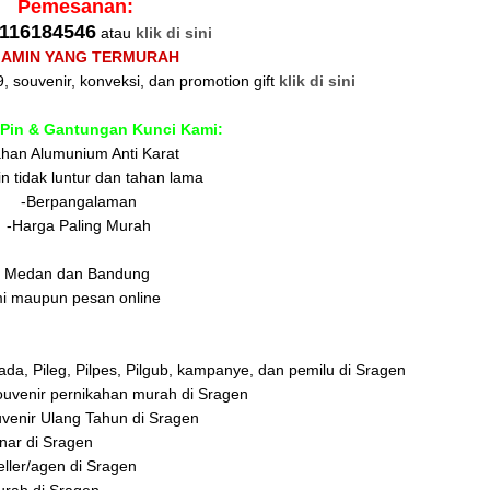
Pemesanan:
116184546
atau
klik di sini
JAMIN YANG TERMURAH
, souvenir, konveksi, dan promotion gift
klik di sini
 Pin & Gantungan Kunci Kami:
han Alumunium Anti Karat
in tidak luntur dan tahan lama
-Berpangalaman
-Harga Paling Murah
di Medan dan Bandung
mi maupun pesan online
da, Pileg, Pilpes, Pilgub, kampanye, dan pemilu di Sragen
uvenir pernikahan murah di Sragen
venir Ulang Tahun di Sragen
nar di Sragen
eller/agen di Sragen