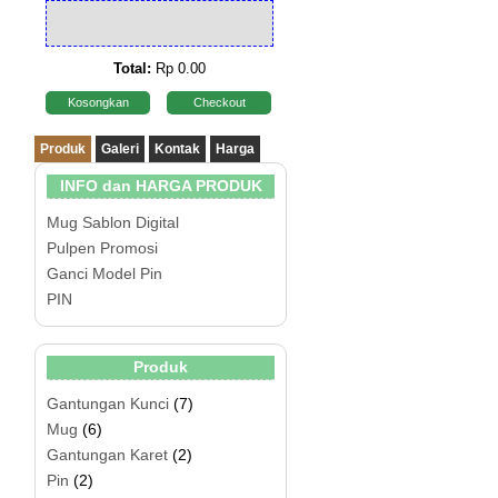
Total:
Rp 0.00
Kosongkan
Checkout
Produk
Galeri
Kontak
Harga
INFO dan HARGA PRODUK
Mug Sablon Digital
Pulpen Promosi
Ganci Model Pin
PIN
Produk
Gantungan Kunci
(7)
Mug
(6)
Gantungan Karet
(2)
Pin
(2)