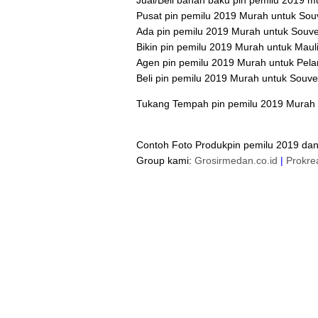
Jual/Beli bahan baku pin pemilu 2019 m
Pusat pin pemilu 2019 Murah untuk Souv
Ada pin pemilu 2019 Murah untuk Souv
Bikin pin pemilu 2019 Murah untuk Maul
Agen pin pemilu 2019 Murah untuk Pelan
Beli pin pemilu 2019 Murah untuk Souve
Tukang Tempah pin pemilu 2019 Murah ce
Contoh Foto Produkpin pemilu 2019 dan
Group kami:
Grosirmedan.co.id
|
Prokre
Jual Pin Pemilihan presiden (Pin Murah Pilpres 2019) diSrage
Sragen
Jual
Pin Murah Caleg Di Sragen
Jual
Gantungan Kunci 
Sragen
Jual
Pin Pemilu 2019 Murah di Sragen
Jual
Gantungan 
Jual
Gantungan Kunci Aleg Murah di Sragen
Jual Pin Kampanye 2019 di Sragen
Jual Gantungan Kunci Kampanye 2019 di Sragen
Pusat Grosir Pin Pemilihan presiden (Pin Murah Pilpres 2019)