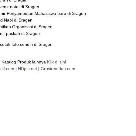
urah di Sragen
enir natal di Sragen
enir Penyambutan Mahasiswa baru di Sragen
id Nabi di Sragen
tikan Organisasi di Sragen
nir paskah di Sragen
tak foto sendiri di Sragen
 Katalog Produk lainnya
Klik di sini
atif.com
|
HDpin.net
|
Grosirmedan.com
n
Jual
Gantungan Kunci
Pemilihan presiden (Gantungan Kunci Murah Pilpres 2019) di
Murah Caleg di Sragen
Jual
Pin Pileg Murah di Sragen
Jual
Gantungan Kunci Pileg Murah di
Kunci Pemilu Murah di Sragen
Jual
Pin Aleg Murah di Sragen
 di Sragen
Pusat Grosir
Gantungan Kunci
Pemilihan presiden (Gantungan Kunci Murah Pilpres