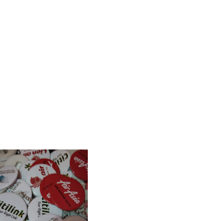
Sragen
Supplier
Gantungan Kunci
Pemilihan presiden (Gantungan Kunci Murah Pilpres 2019) di
an Kunci Murah Caleg di Sragen
Supplier
Pin Pileg Murah di Sragen
Supplier
Gantungan Kunci
gen
Supplier
Gantungan Kunci Pemilu Murah di Sragen
Supplier
Pin Aleg Murah di Sragen