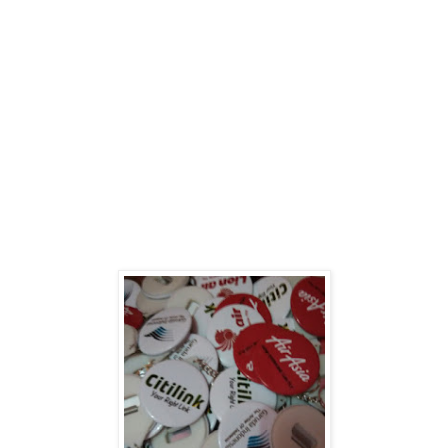
Toko
Gantungan Kunci Kampanye 2019 di Dolok Sanggul
Supplier Pin Pemilihan presiden (Pin Murah Pilpres 2019) di Dolok Sanggul
Supplier
Gantungan
Kunci
Pemilihan presiden (Gantungan Kunci Murah Pilpres 2019) di Dolok Sanggul
Supplier
Pin Murah
Caleg Di Dolok Sanggul
Supplier
Gantungan Kunci Murah Caleg di Dolok Sanggul
Supplier
Pin Pileg
Murah di Dolok Sanggul
Supplier
Gantungan Kunci Pileg Murah di Dolok Sanggul
Supplier
Pin Pemilu
2019 Murah di Dolok Sanggul
Supplier
Gantungan Kunci Pemilu Murah di Dolok Sanggul
Supplier
Pin
Aleg Murah di Dolok Sanggul
Supplier
Gantungan Kunci Aleg Murah di Dolok Sanggul
Supplier
Pin Kampanye 2019 di Dolok Sanggul
Supplier
Gantungan Kunci Kampanye 2019 di Dolok Sanggul