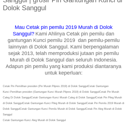
Dolok Sanggul
Mau Cetak pin pemilu 2019 Murah di Dolok
Sanggul?
Kami Ahlinya Cetak pin pemilu dan
gantungan Kunci pemilu 2019 dan pemilu-pemilu
lainnyan di Dolok Sanggul. Kami berpengalaman
sejak 2013, telah memproduksi jutaan pin pemilu
Murah di Dolok Sanggul dan seluruh Indonesia.
Adapun pin pemilu yang kami produksi diantaranya
untuk keperluan:
Cetak Pin Pemilihan presiden (Pin Murah Pilpres 2019) di Dolok Sanggul
Cetak
Gantungan
Kunci
Pemilihan presiden (Gantungan Kunci Murah Pilpres 2019) di Dolok Sanggul
Cetak
Pin Murah
Caleg Di Dolok Sanggul
Cetak
Gantungan Kunci Murah Caleg di Dolok Sanggul
Cetak
Pin Pileg Murah
di Dolok Sanggul
Cetak
Gantungan Kunci Pileg Murah di Dolok Sanggul
Cetak
Pin Pemilu 2019 Murah di
Dolok Sanggul
Cetak
Gantungan Kunci Pemilu Murah di Dolok Sanggul
Cetak Pin Aleg Murah di Dolok
Sanggul
Cetak Gantungan Kunci Aleg Murah di Dolok Sanggul