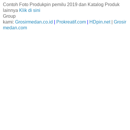
Contoh Foto Produkpin pemilu 2019 dan Katalog Produk
lainnya
Klik di sini
Group
kami:
Grosirmedan.co.id
|
Prokreatif.com
|
HDpin.net
|
Grosir
medan.com
Jual Pin Pemilihan presiden (Pin Murah Pilpres 2019) diDolok Sanggul
Jual
Gantungan Kunci
Pemilihan
presiden (Gantungan Kunci Murah Pilpres 2019) di Dolok Sanggul
Jual
Pin Murah Caleg Di Dolok
Sanggul
Jual
Gantungan Kunci Murah Caleg di Dolok Sanggul
Jual
Pin Pileg Murah di Dolok
Sanggul
Jual
Gantungan Kunci Pileg Murah di Dolok Sanggul
Jual
Pin Pemilu 2019 Murah di Dolok
Sanggul
Jual
Gantungan Kunci Pemilu Murah di Dolok Sanggul
Jual
Pin Aleg Murah di Dolok Sanggul
Jual
Gantungan Kunci Aleg Murah di Dolok Sanggul
Jual Pin Kampanye 2019 di Dolok Sanggul
Jual Gantungan Kunci Kampanye 2019 di Dolok Sanggul
Pusat Grosir Pin Pemilihan presiden (Pin Murah Pilpres 2019) di Dolok Sanggul
Pusat
Grosir
Gantungan Kunci
Pemilihan presiden (Gantungan Kunci Murah Pilpres 2019) di Dolok
Sanggul
Pusat Grosir
Pin Murah Caleg Di Dolok Sanggul
Pusat Grosir
Gantungan Kunci Murah Caleg di
Dolok Sanggul
Pusat Grosir
Pin Pileg Murah diDolok Sanggul
Pusat Grosir
Gantungan Kunci Pileg
Murah di Dolok Sanggul
Pusat Grosir
Pin Pemilu 2019 Murah di Dolok Sanggul
Pusat Grosir
Gantungan
Kunci Pemilu Murah di Dolok Sanggul
Pusat Grosir
Pin Aleg Murah di Dolok Sanggul
Pusat Grosir
Gantungan Kunci Aleg Murah di Dolok Sanggul