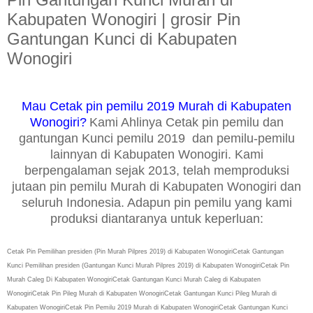
Kabupaten Wonogiri | grosir Pin
Gantungan Kunci di Kabupaten
Wonogiri
Mau Cetak pin pemilu 2019 Murah di Kabupaten
Wonogiri?
Kami Ahlinya Cetak pin pemilu dan
gantungan Kunci pemilu 2019 dan pemilu-pemilu
lainnyan di Kabupaten Wonogiri. Kami
berpengalaman sejak 2013, telah memproduksi
jutaan pin pemilu Murah di Kabupaten Wonogiri dan
seluruh Indonesia. Adapun pin pemilu yang kami
produksi diantaranya untuk keperluan:
Cetak Pin Pemilihan presiden (Pin Murah Pilpres 2019) di Kabupaten Wonogiri
Cetak
Gantungan
Kunci
Pemilihan presiden (Gantungan Kunci Murah Pilpres 2019) di Kabupaten Wonogiri
Cetak
Pin
Murah Caleg Di Kabupaten Wonogiri
Cetak
Gantungan Kunci Murah Caleg di Kabupaten
Wonogiri
Cetak
Pin Pileg Murah di Kabupaten Wonogiri
Cetak
Gantungan Kunci Pileg Murah di
Kabupaten Wonogiri
Cetak
Pin Pemilu 2019 Murah di Kabupaten Wonogiri
Cetak
Gantungan Kunci