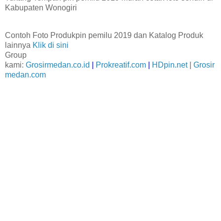
Kabupaten Wonogiri
Contoh Foto Produkpin pemilu 2019 dan Katalog Produk
lainnya
Klik di sini
Group
kami:
Grosirmedan.co.id
|
Prokreatif.com
|
HDpin.net
|
Grosir
medan.com
Jual Pin Pemilihan presiden (Pin Murah Pilpres 2019) diKabupaten Wonogiri
Jual
Gantungan
Kunci
Pemilihan presiden (Gantungan Kunci Murah Pilpres 2019) di Kabupaten Wonogiri
Jual
Pin Murah
Caleg Di Kabupaten Wonogiri
Jual
Gantungan Kunci Murah Caleg di Kabupaten Wonogiri
Jual
Pin Pileg
Murah di Kabupaten Wonogiri
Jual
Gantungan Kunci Pileg Murah di Kabupaten Wonogiri
Jual
Pin Pemilu
2019 Murah di Kabupaten Wonogiri
Jual
Gantungan Kunci Pemilu Murah di Kabupaten Wonogiri
Jual
Pin
Aleg Murah di Kabupaten Wonogiri
Jual
Gantungan Kunci Aleg Murah di Kabupaten Wonogiri
Jual Pin Kampanye 2019 di Kabupaten Wonogiri
Jual Gantungan Kunci Kampanye 2019 di Kabupaten Wonogiri
Pusat Grosir Pin Pemilihan presiden (Pin Murah Pilpres 2019) di Kabupaten Wonogiri
Pusat
Grosir
Gantungan Kunci
Pemilihan presiden (Gantungan Kunci Murah Pilpres 2019) di Kabupaten
Wonogiri
Pusat Grosir
Pin Murah Caleg Di Kabupaten Wonogiri
Pusat Grosir
Gantungan Kunci Murah