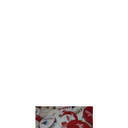
Kabupaten Wonogiri
Toko
Pin Pemilu 2019 Murah di Kabupaten Wonogiri
Toko
Gantungan Kunci
Pemilu Murah di Kabupaten Wonogiri
Toko
Pin Aleg Murah di Kabupaten Wonogiri
Toko
Gantungan Kunci Aleg Murah di Kabupaten Wonogiri
Toko
Pin Kampanye 2019 di Kabupaten Wonogiri
Toko
Gantungan Kunci Kampanye 2019 di Kabupaten Wonogiri
Supplier Pin Pemilihan presiden (Pin Murah Pilpres 2019) di Kabupaten Wonogiri
Supplier
Gantungan
Kunci
Pemilihan presiden (Gantungan Kunci Murah Pilpres 2019) di Kabupaten Wonogiri
Supplier
Pin
Murah Caleg Di Kabupaten Wonogiri
Supplier
Gantungan Kunci Murah Caleg di Kabupaten
Wonogiri
Supplier
Pin Pileg Murah di Kabupaten Wonogiri
Supplier
Gantungan Kunci Pileg Murah di
Kabupaten Wonogiri
Supplier
Pin Pemilu 2019 Murah di Kabupaten Wonogiri
Supplier
Gantungan Kunci
Pemilu Murah di Kabupaten Wonogiri
Supplier
Pin Aleg Murah di Kabupaten Wonogiri
Supplier
Gantungan Kunci Aleg Murah di Kabupaten Wonogiri
Supplier
Pin Kampanye 2019 di Kabupaten Wonogiri
Supplier
Gantungan Kunci Kampanye 2019 di Kabupaten Wonogiri