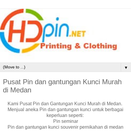
▼
Pusat Pin dan gantungan Kunci Murah
di Medan
Kami Pusat Pin dan Gantungan Kunci Murah di Medan.
Menjual aneka Pin dan gantungan kunci untuk berbagai
keperluan seperti:
Pin seminar
Pin dan gantungan kunci souvenir pernikahan di medan