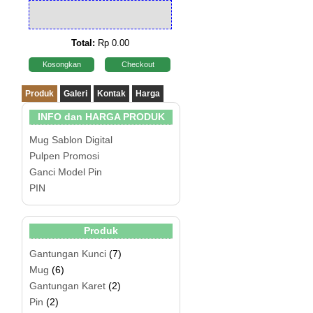
Total:
Rp 0.00
Kosongkan
Checkout
Produk
Galeri
Kontak
Harga
INFO dan HARGA PRODUK
Mug Sablon Digital
Pulpen Promosi
Ganci Model Pin
PIN
Produk
Gantungan Kunci
(7)
Mug
(6)
Gantungan Karet
(2)
Pin
(2)