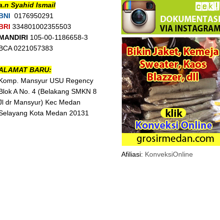
a.n Syahid Ismail
BNI
0176950291
BRI
334801002355503
MANDIRI
105-00-1186658-3
BCA 0221057383
ALAMAT BARU:
Komp. Mansyur USU Regency
Blok A No. 4 (Belakang SMKN 8
Jl dr Mansyur) Kec Medan
Selayang Kota Medan 20131
Afiliasi:
KonveksiOnline