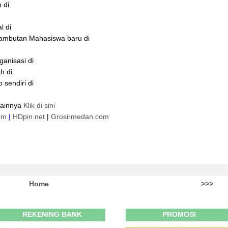
 di
l di
ambutan Mahasiswa baru di
anisasi di
h di
sendiri di
lainnya
Klik di sini
om
|
HDpin.net
|
Grosirmedan.com
Home
>>>
REKENING BANK
PROMOSI