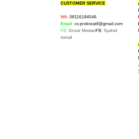
CUSTOMER SERVICE
WA:
08116184546
Email
:
cv.prokreatif@gmail.com
FB:
Grosir Medan
FB:
Syahid
Ismail