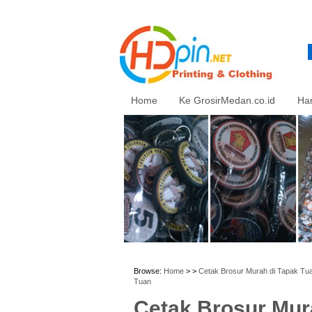
Home
Ke GrosirMedan.co.id
Ha
Browse:
Home
> >
Cetak Brosur Murah di Tapak Tua
Tuan
Cetak Brosur Mura