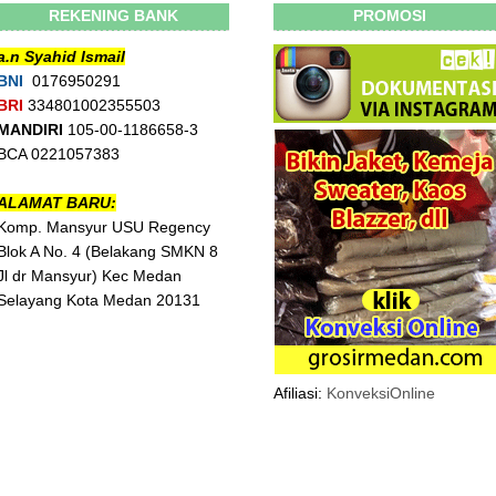
REKENING BANK
PROMOSI
a.n Syahid Ismail
BNI
0176950291
BRI
334801002355503
MANDIRI
105-00-1186658-3
BCA 0221057383
ALAMAT BARU:
Komp. Mansyur USU Regency
Blok A No. 4 (Belakang SMKN 8
Jl dr Mansyur) Kec Medan
Selayang Kota Medan 20131
Afiliasi:
KonveksiOnline