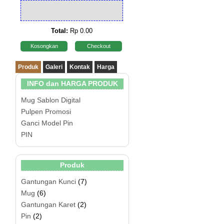
Total:
Rp 0.00
Kosongkan
Checkout
Produk
Galeri
Kontak
Harga
INFO dan HARGA PRODUK
Mug Sablon Digital
Pulpen Promosi
Ganci Model Pin
PIN
Produk
Gantungan Kunci
(7)
Mug
(6)
Gantungan Karet
(2)
Pin
(2)