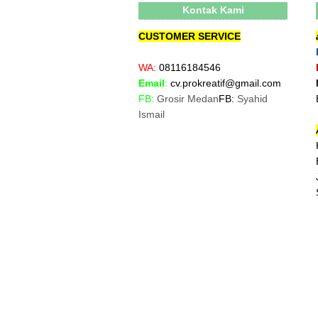
Kontak Kami
CUSTOMER SERVICE
WA:
08116184546
Email
:
cv.prokreatif@gmail.com
FB:
Grosir Medan
FB:
Syahid
Ismail