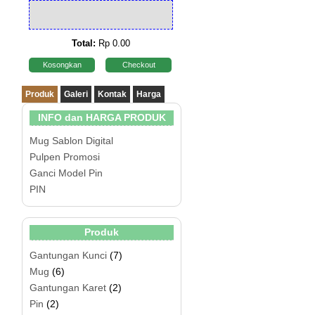
Total:
Rp 0.00
Kosongkan
Checkout
Produk
Galeri
Kontak
Harga
INFO dan HARGA PRODUK
Mug Sablon Digital
Pulpen Promosi
Ganci Model Pin
PIN
Produk
Gantungan Kunci
(7)
Mug
(6)
Gantungan Karet
(2)
Pin
(2)