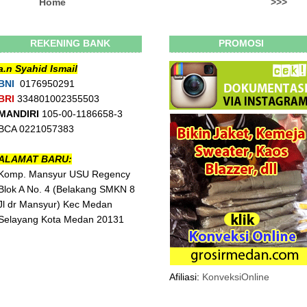
Home
>>>
REKENING BANK
PROMOSI
a.n Syahid Ismail
BNI
0176950291
BRI
334801002355503
MANDIRI
105-00-1186658-3
BCA 0221057383
ALAMAT BARU:
Komp. Mansyur USU Regency
Blok A No. 4 (Belakang SMKN 8
Jl dr Mansyur) Kec Medan
Selayang Kota Medan 20131
Afiliasi:
KonveksiOnline