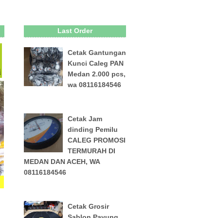
Last Order
Cetak Gantungan
Kunci Caleg PAN
Medan 2.000 pcs,
wa 08116184546
Cetak Jam
dinding Pemilu
CALEG PROMOSI
TERMURAH DI
MEDAN DAN ACEH, WA
08116184546
Cetak Grosir
Sablon Payung