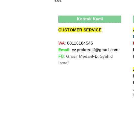
<<<
Kontak Kami
CUSTOMER SERVICE
WA:
08116184546
Email
:
cv.prokreatif@gmail.com
FB:
Grosir Medan
FB:
Syahid
Ismail