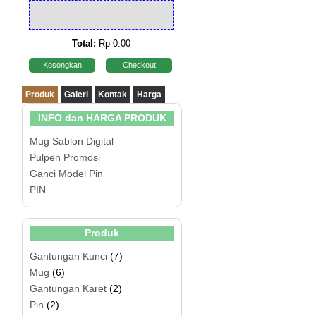
Total:
Rp 0.00
Kosongkan
Checkout
Produk
Galeri
Kontak
Harga
INFO dan HARGA PRODUK
Mug Sablon Digital
Pulpen Promosi
Ganci Model Pin
PIN
Produk
Gantungan Kunci
(7)
Mug
(6)
Gantungan Karet
(2)
Pin
(2)