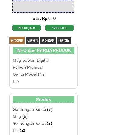
Total:
Rp 0.00
Kosongkan
Checkout
Produk
Galeri
Kontak
Harga
INFO dan HARGA PRODUK
Mug Sablon Digital
Pulpen Promosi
Ganci Model Pin
PIN
Produk
Gantungan Kunci
(7)
Mug
(6)
Gantungan Karet
(2)
Pin
(2)