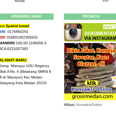
Home
>>>
REKENING BANK
PROMOSI
a.n Syahid Ismail
BNI
0176950291
BRI
334801002355503
MANDIRI
105-00-1186658-3
BCA 0221057383
ALAMAT BARU:
Komp. Mansyur USU Regency
Blok A No. 4 (Belakang SMKN 8
Jl dr Mansyur) Kec Medan
Selayang Kota Medan 20131
Afiliasi:
KonveksiOnline