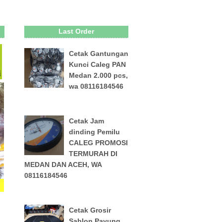
Last Order
Cetak Gantungan
Kunci Caleg PAN
Medan 2.000 pcs,
wa 08116184546
Cetak Jam
dinding Pemilu
CALEG PROMOSI
TERMURAH DI
MEDAN DAN ACEH, WA
08116184546
Cetak Grosir
Sablon Payung