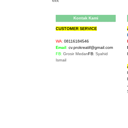
<<<
Kontak Kami
CUSTOMER SERVICE
WA:
08116184546
Email
:
cv.prokreatif@gmail.com
FB:
Grosir Medan
FB:
Syahid
Ismail