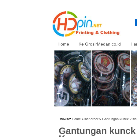
Home
Ke GrosirMedan.co.id
Ha
Browse:
Home
>
last order
>
Gantungan kunck 2 sisi
Gantungan kunck 2