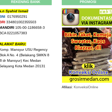
REKENING BANK
PROMOSI
a.n Syahid Ismail
BNI
0176950291
BRI
334801002355503
MANDIRI
105-00-1186658-3
BCA 0221057383
ALAMAT BARU:
Komp. Mansyur USU Regency
Blok A No. 4 (Belakang SMKN 8
Jl dr Mansyur) Kec Medan
Selayang Kota Medan 20131
Afiliasi:
KonveksiOnline