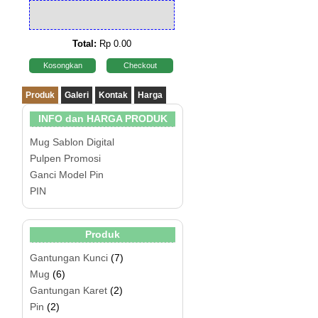
Total:
Rp 0.00
Kosongkan
Checkout
Produk
Galeri
Kontak
Harga
INFO dan HARGA PRODUK
Mug Sablon Digital
Pulpen Promosi
Ganci Model Pin
PIN
Produk
Gantungan Kunci
(7)
Mug
(6)
Gantungan Karet
(2)
Pin
(2)