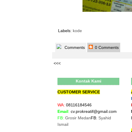
Labels:
kode
Comments
0 Comments
<<<
Kontak Kami
CUSTOMER SERVICE
WA:
08116184546
Email
:
cv.prokreatif@gmail.com
FB:
Grosir Medan
FB:
Syahid
Ismail