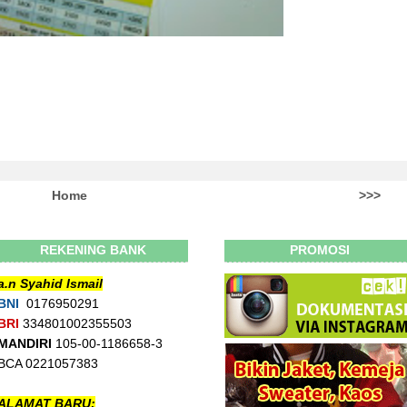
Home
>>>
REKENING BANK
PROMOSI
a.n Syahid Ismail
BNI
0176950291
BRI
334801002355503
MANDIRI
105-00-1186658-3
BCA 0221057383
ALAMAT BARU: