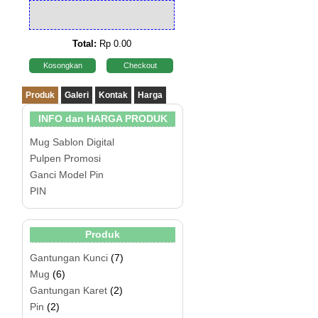
Total:
Rp 0.00
Kosongkan
Checkout
Produk
Galeri
Kontak
Harga
INFO dan HARGA PRODUK
Mug Sablon Digital
Pulpen Promosi
Ganci Model Pin
PIN
Produk
Gantungan Kunci
(7)
Mug
(6)
Gantungan Karet
(2)
Pin
(2)