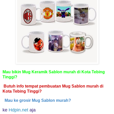
Mau bikin Mug Keramik Sablon murah di Kota Tebing
Tinggi?
Butuh info tempat pembuatan Mug Sablon murah di
Kota Tebing Tinggi?
Mau ke grosir Mug Sablon murah?
ke
Hdpin.net
aja