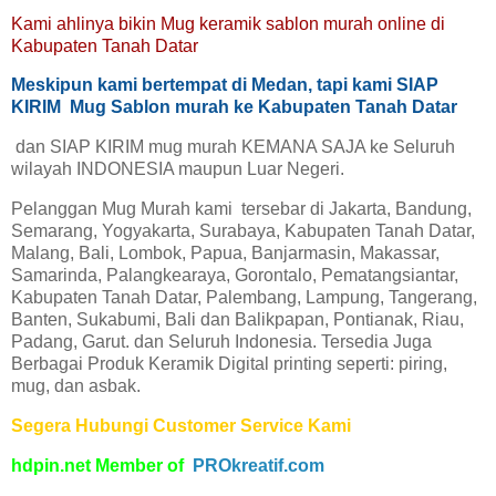
Kami ahlinya bikin Mug keramik sablon murah online di
Kabupaten Tanah Datar
Meskipun kami bertempat di Medan, tapi kami SIAP
KIRIM Mug Sablon murah ke Kabupaten Tanah Datar
dan SIAP KIRIM mug murah KEMANA SAJA ke Seluruh
wilayah INDONESIA maupun Luar Negeri.
Pelanggan Mug Murah kami tersebar di Jakarta, Bandung,
Semarang, Yogyakarta, Surabaya, Kabupaten Tanah Datar,
Malang, Bali, Lombok, Papua, Banjarmasin, Makassar,
Samarinda, Palangkearaya, Gorontalo, Pematangsiantar,
Kabupaten Tanah Datar, Palembang, Lampung, Tangerang,
Banten, Sukabumi, Bali dan Balikpapan, Pontianak, Riau,
Padang, Garut. dan Seluruh Indonesia. Tersedia Juga
Berbagai Produk Keramik Digital printing seperti: piring,
mug, dan asbak.
Segera Hubungi Customer Service Kami
hdpin.net Member of
PROkreatif.com
rPiring Keramik Souvenir Murah
Kabupaten Tanah Datar
Pusat Grosir Asbak Keramik Sablon Murah Kabupaten Tanah Datar