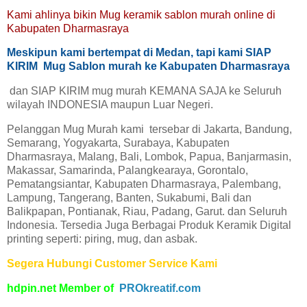
Kami ahlinya bikin Mug keramik sablon murah online di
Kabupaten Dharmasraya
Meskipun kami bertempat di Medan, tapi kami SIAP
KIRIM Mug Sablon murah ke Kabupaten Dharmasraya
dan SIAP KIRIM mug murah KEMANA SAJA ke Seluruh
wilayah INDONESIA maupun Luar Negeri.
Pelanggan Mug Murah kami tersebar di Jakarta, Bandung,
Semarang, Yogyakarta, Surabaya, Kabupaten
Dharmasraya, Malang, Bali, Lombok, Papua, Banjarmasin,
Makassar, Samarinda, Palangkearaya, Gorontalo,
Pematangsiantar, Kabupaten Dharmasraya, Palembang,
Lampung, Tangerang, Banten, Sukabumi, Bali dan
Balikpapan, Pontianak, Riau, Padang, Garut. dan Seluruh
Indonesia. Tersedia Juga Berbagai Produk Keramik Digital
printing seperti: piring, mug, dan asbak.
Segera Hubungi Customer Service Kami
hdpin.net Member of
PROkreatif.com
rPiring Keramik Souvenir Murah
Kabupaten Dharmasraya
Pusat Grosir Asbak Keramik Sablon Murah Kabupaten Dharmasraya