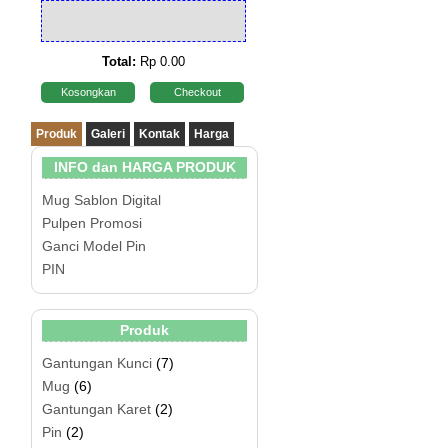
Total:
Rp 0.00
Kosongkan
Checkout
Produk
Galeri
Kontak
Harga
INFO dan HARGA PRODUK
Mug Sablon Digital
Pulpen Promosi
Ganci Model Pin
PIN
Produk
Gantungan Kunci
(7)
Mug
(6)
Gantungan Karet
(2)
Pin
(2)