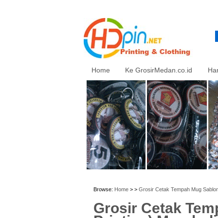
Home
Ke GrosirMedan.co.id
Ha
Browse:
Home
> >
Grosir Cetak Tempah Mug Sablon (d
Grosir Cetak Temp