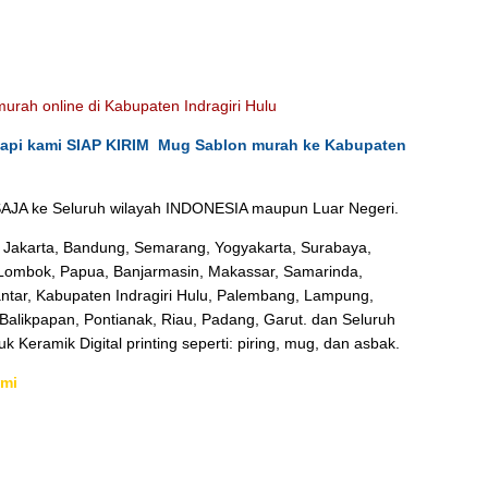
urah online di Kabupaten Indragiri Hulu
tapi kami SIAP KIRIM Mug Sablon murah ke Kabupaten
JA ke Seluruh wilayah INDONESIA maupun Luar Negeri.
 Jakarta, Bandung, Semarang, Yogyakarta, Surabaya,
, Lombok, Papua, Banjarmasin, Makassar, Samarinda,
ntar, Kabupaten Indragiri Hulu, Palembang, Lampung,
Balikpapan, Pontianak, Riau, Padang, Garut. dan Seluruh
 Keramik Digital printing seperti: piring, mug, dan asbak.
ami
rPiring Keramik Souvenir Murah Kabupaten Indragiri Hulu
Pusat Grosir Asbak Keramik Sablon
 Sablon Murah Kabupaten Indragiri Hulu
Percetakan Jual Piring Keramik Souvenir Murah
lon Murah Kabupaten Indragiri Hulu