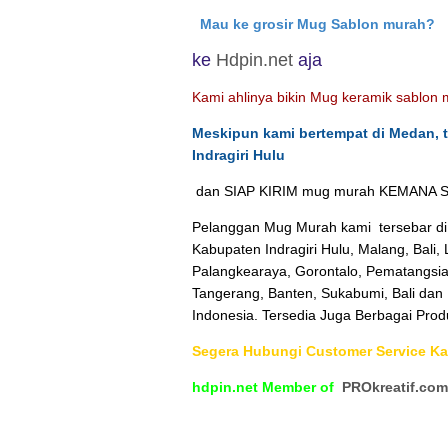
Mau ke grosir Mug Sablon murah?
ke
Hdpin.net
aja
Kami ahlinya bikin Mug keramik sablon m
Meskipun kami bertempat di Medan, 
Indragiri Hulu
dan SIAP KIRIM mug murah KEMANA SA
Pelanggan Mug Murah kami tersebar di
Kabupaten Indragiri Hulu, Malang, Bali
Palangkearaya, Gorontalo, Pematangsia
Tangerang, Banten, Sukabumi, Bali dan 
Indonesia. Tersedia Juga Berbagai Produk
Segera Hubungi Customer Service K
hdpin.net Member of
PROkreatif.com
Murah Kabupaten Indragiri Hulu
Percetakan Jual Mug Keramik
Kabupaten Indragiri Hulu
Percetakan Jual Asbak Keramik Sab