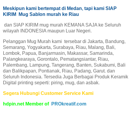
Meskipun kami bertempat di Medan, tapi kami SIAP
KIRIM Mug Sablon murah ke Riau
dan SIAP KIRIM mug murah KEMANA SAJA ke Seluruh
wilayah INDONESIA maupun Luar Negeri.
Pelanggan Mug Murah kami tersebar di Jakarta, Bandung,
Semarang, Yogyakarta, Surabaya, Riau, Malang, Bali,
Lombok, Papua, Banjarmasin, Makassar, Samarinda,
Palangkearaya, Gorontalo, Pematangsiantar, Riau,
Palembang, Lampung, Tangerang, Banten, Sukabumi, Bali
dan Balikpapan, Pontianak, Riau, Padang, Garut. dan
Seluruh Indonesia. Tersedia Juga Berbagai Produk Keramik
Digital printing seperti: piring, mug, dan asbak.
Segera Hubungi Customer Service Kami
hdpin.net Member of
PROkreatif.com
rPiring Keramik Souvenir Murah
Riau
Pusat Grosir Asbak Keramik Sablon Murah Riau
Percetakan Jual Mug Keramik Sablon Murah
Riau
Percetakan Jual Piring Keramik Souvenir Murah Riau
Percetakan Jual Asbak Keramik Sablon
Murah Riau