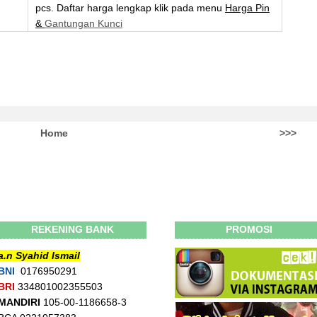
pcs. Daftar harga lengkap klik pada menu
Harga Pin
&
Gantungan Kunci
Home
>>>
REKENING BANK
PROMOSI
a.n Syahid Ismail
BNI
0176950291
BRI
334801002355503
MANDIRI
105-00-1186658-3