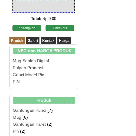
Total:
Rp 0.00
Kosongkan
Checkout
Produk
Galeri
Kontak
Harga
INFO dan HARGA PRODUK
Mug Sablon Digital
Pulpen Promosi
Ganci Model Pin
PIN
Produk
Gantungan Kunci
(7)
Mug
(6)
Gantungan Karet
(2)
Pin
(2)