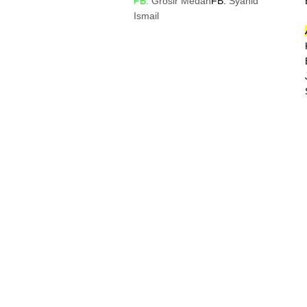
FB:
Grosir Medan
FB:
Syahid
Ismail