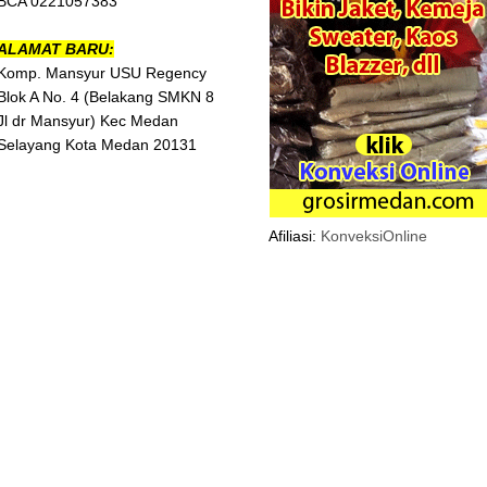
BCA 0221057383
ALAMAT BARU:
Komp. Mansyur USU Regency
Blok A No. 4 (Belakang SMKN 8
Jl dr Mansyur) Kec Medan
Selayang Kota Medan 20131
Afiliasi:
KonveksiOnline