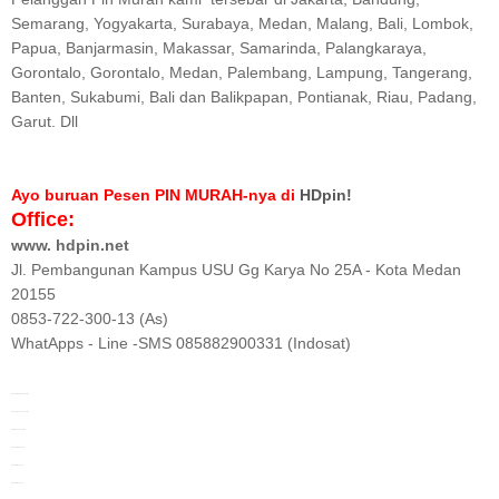
Semarang, Yogyakarta, Surabaya, Medan, Malang, Bali, Lombok,
Papua, Banjarmasin, Makassar, Samarinda, Palangkaraya,
Gorontalo, Gorontalo, Medan, Palembang, Lampung, Tangerang,
Banten, Sukabumi, Bali dan Balikpapan, Pontianak, Riau, Padang,
Garut. Dll
Ayo buruan Pesen PIN MURAH-nya di
HDpin!
Office:
www. hdpin.net
Jl. Pembangunan Kampus USU Gg Karya No 25A - Kota Medan
20155
0853-722-300-13 (As)
WhatApps - Line -SMS 085882900331 (Indosat)
Pin Pemilu Murah
Gorontalo
Pin Kampanye
Gorontalo
Pin Pilkada
Gorontalo
Pin Pemilu
Gorontalo
Pin Partai
Gorontalo
Pin Grosir
Gorontalo