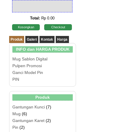
Total:
Rp 0.00
Kosongkan
Checkout
Produk
Galeri
Kontak
Harga
INFO dan HARGA PRODUK
Mug Sablon Digital
Pulpen Promosi
Ganci Model Pin
PIN
Produk
Gantungan Kunci
(7)
Mug
(6)
Gantungan Karet
(2)
Pin
(2)