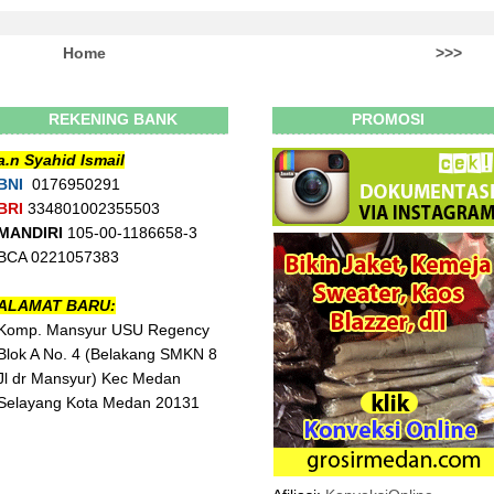
Home
>>>
REKENING BANK
PROMOSI
a.n Syahid Ismail
BNI
0176950291
BRI
334801002355503
MANDIRI
105-00-1186658-3
BCA 0221057383
ALAMAT BARU:
Komp. Mansyur USU Regency
Blok A No. 4 (Belakang SMKN 8
Jl dr Mansyur) Kec Medan
Selayang Kota Medan 20131