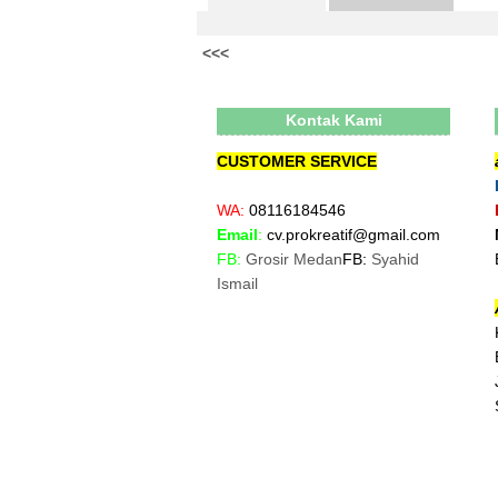
<<<
Kontak Kami
CUSTOMER SERVICE
WA:
08116184546
Email
:
cv.prokreatif@gmail.com
FB:
Grosir Medan
FB:
Syahid
Ismail