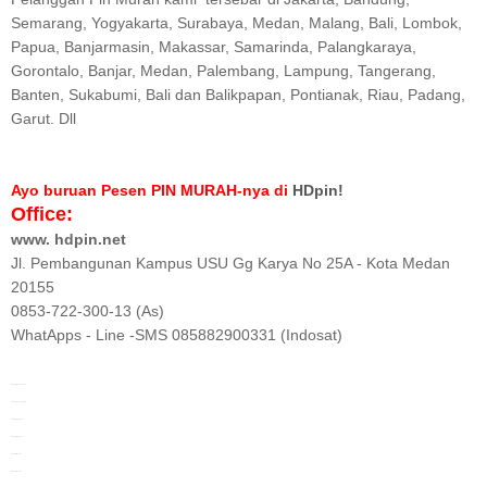
Semarang, Yogyakarta, Surabaya, Medan, Malang, Bali, Lombok,
Papua, Banjarmasin, Makassar, Samarinda, Palangkaraya,
Gorontalo, Banjar, Medan, Palembang, Lampung, Tangerang,
Banten, Sukabumi, Bali dan Balikpapan, Pontianak, Riau, Padang,
Garut. Dll
Ayo buruan Pesen PIN MURAH-nya di
HDpin!
Office:
www. hdpin.net
Jl. Pembangunan Kampus USU Gg Karya No 25A - Kota Medan
20155
0853-722-300-13 (As)
WhatApps - Line -SMS 085882900331 (Indosat)
Pin Pemilu Murah
Banjar
Pin Kampanye
Banjar
Pin Pilkada
Banjar
Pin Pemilu
Banjar
Pin Partai
Banjar
Pin Grosir
Banjar