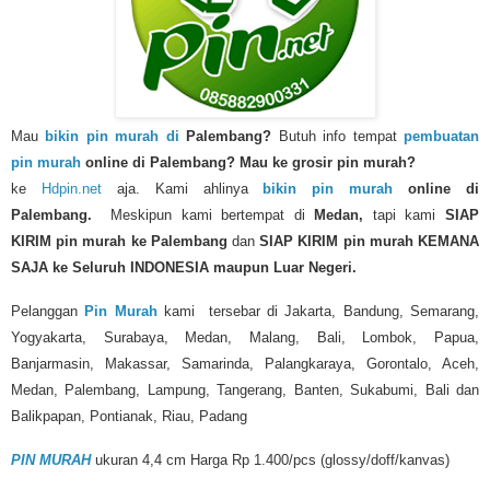
Mau
bikin pin murah di
Palembang
?
Butuh info tempat
pembuatan
pin murah
online di Palembang?
Mau ke grosir pin murah?
ke
Hdpin.net
aja. Kami ahlinya
bikin pin murah
online di
Palembang.
Meskipun kami bertempat di
Medan,
tapi kami
SIAP
KIRIM
pin murah
ke Palembang
dan
SIAP KIRIM pin murah KEMANA
SAJA ke Seluruh INDONESIA maupun Luar Negeri.
Pelanggan
Pin Murah
kami tersebar di Jakarta, Bandung, Semarang,
Yogyakarta, Surabaya, Medan, Malang, Bali, Lombok, Papua,
Banjarmasin, Makassar, Samarinda, Palangkaraya, Gorontalo, Aceh,
Medan, Palembang, Lampung, Tangerang, Banten, Sukabumi, Bali dan
Balikpapan, Pontianak, Riau, Padang
PIN MURAH
ukuran 4,4 cm Harga Rp 1.400/pcs (glossy/doff/kanvas)