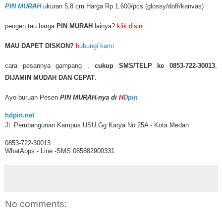
PIN MURAH
ukuran 5,8 cm Harga Rp 1.600/pcs (glossy/doff/kanvas)
pengen tau harga
PIN MURAH
lainya?
klik disini
MAU DAPET DISKON?
h
ubungi kami
cara pesannya gampang ,
cukup SMS/TELP ke 0853-722-30013
,
DIJAMIN MUDAH DAN CEPAT
.
Ayo buruan Pesen
PIN MURAH-nya di
H
Dpin
hdpin.net
Jl. Pembangunan Kampus USU Gg Karya No 25A - Kota Medan
0853-722-30013
WhatApps - Line -SMS 085882900331
No comments: