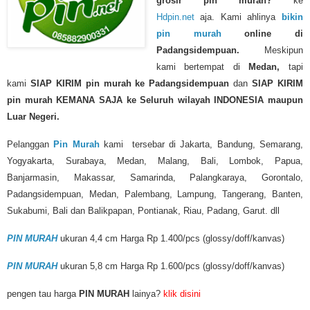
grosir pin murah?
ke
Hdpin.net
aja. Kami ahlinya
bikin
pin murah
online di
Padangsidempuan.
Meskipun
kami bertempat di
Medan,
tapi
kami
SIAP KIRIM
pin murah
ke Padangsidempuan
dan
SIAP KIRIM
pin murah KEMANA SAJA ke Seluruh wilayah INDONESIA maupun
Luar Negeri.
Pelanggan
Pin Murah
kami tersebar di Jakarta, Bandung, Semarang,
Yogyakarta, Surabaya, Medan, Malang, Bali, Lombok, Papua,
Banjarmasin, Makassar, Samarinda, Palangkaraya, Gorontalo,
Padangsidempuan, Medan, Palembang, Lampung, Tangerang, Banten,
Sukabumi, Bali dan Balikpapan, Pontianak, Riau, Padang, Garut. dll
PIN MURAH
ukuran 4,4 cm Harga Rp 1.400/pcs (glossy/doff/kanvas)
PIN MURAH
ukuran 5,8 cm Harga Rp 1.600/pcs (glossy/doff/kanvas)
pengen tau harga
PIN MURAH
lainya?
klik disini