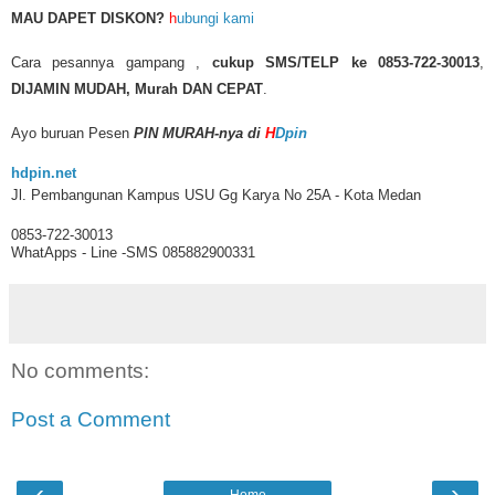
MAU DAPET DISKON?
h
ubungi kami
Cara pesannya gampang ,
cukup SMS/TELP ke 0853-722-30013
,
DIJAMIN MUDAH, Murah DAN CEPAT
.
Ayo buruan Pesen
PIN MURAH-nya di
H
Dpin
hdpin.net
Jl. Pembangunan Kampus USU Gg Karya No 25A - Kota Medan
0853-722-30013
WhatApps - Line -SMS 085882900331
No comments:
Post a Comment
‹
›