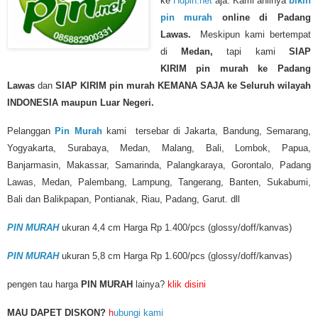
ke
Hdpin.net
aja. Kami ahlinya
bikin
pin murah
online di Padang
Lawas.
Meskipun kami bertempat
di
Medan,
tapi kami
SIAP
KIRIM
pin murah
ke Padang
Lawas
dan
SIAP KIRIM pin murah KEMANA SAJA ke Seluruh wilayah
INDONESIA maupun Luar Negeri.
Pelanggan
Pin Murah
kami tersebar di Jakarta, Bandung, Semarang,
Yogyakarta, Surabaya, Medan, Malang, Bali, Lombok, Papua,
Banjarmasin, Makassar, Samarinda, Palangkaraya, Gorontalo, Padang
Lawas, Medan, Palembang, Lampung, Tangerang, Banten, Sukabumi,
Bali dan Balikpapan, Pontianak, Riau, Padang, Garut. dll
PIN MURAH
ukuran 4,4 cm Harga Rp 1.400/pcs (glossy/doff/kanvas)
PIN MURAH
ukuran 5,8 cm Harga Rp 1.600/pcs (glossy/doff/kanvas)
pengen tau harga
PIN MURAH
lainya?
klik disini
MAU DAPET DISKON?
h
ubungi kami