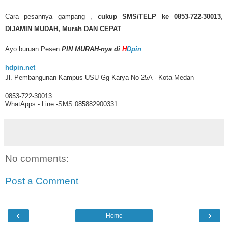
Cara pesannya gampang ,
cukup SMS/TELP ke 0853-722-30013
,
DIJAMIN MUDAH, Murah DAN CEPAT
.
Ayo buruan Pesen
PIN MURAH-nya di
H
Dpin
hdpin.net
Jl. Pembangunan Kampus USU Gg Karya No 25A - Kota Medan
0853-722-30013
WhatApps - Line -SMS 085882900331
No comments:
Post a Comment
‹
›
Home