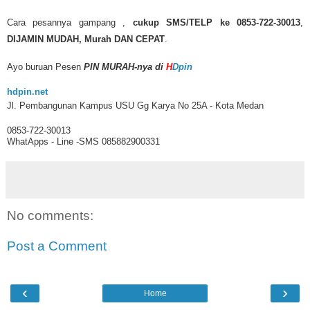
Cara pesannya gampang ,
cukup SMS/TELP ke 0853-722-30013
,
DIJAMIN MUDAH, Murah DAN CEPAT
.
Ayo buruan Pesen
PIN MURAH-nya di
H
Dpin
hdpin.net
Jl. Pembangunan Kampus USU Gg Karya No 25A - Kota Medan
0853-722-30013
WhatApps - Line -SMS 085882900331
No comments:
Post a Comment
‹
›
Home