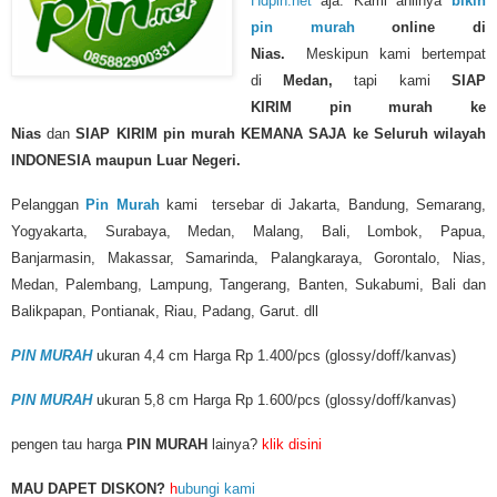
Hdpin.net
aja. Kami ahlinya
bikin
pin murah
online di
Nias.
Meskipun kami bertempat
di
Medan,
tapi kami
SIAP
KIRIM
pin murah
ke
Nias
dan
SIAP KIRIM pin murah KEMANA SAJA ke Seluruh wilayah
INDONESIA maupun Luar Negeri.
Pelanggan
Pin Murah
kami tersebar di Jakarta, Bandung, Semarang,
Yogyakarta, Surabaya, Medan, Malang, Bali, Lombok, Papua,
Banjarmasin, Makassar, Samarinda, Palangkaraya, Gorontalo, Nias,
Medan, Palembang, Lampung, Tangerang, Banten, Sukabumi, Bali dan
Balikpapan, Pontianak, Riau, Padang, Garut. dll
PIN MURAH
ukuran 4,4 cm Harga Rp 1.400/pcs (glossy/doff/kanvas)
PIN MURAH
ukuran 5,8 cm Harga Rp 1.600/pcs (glossy/doff/kanvas)
pengen tau harga
PIN MURAH
lainya?
klik disini
MAU DAPET DISKON?
h
ubungi kami