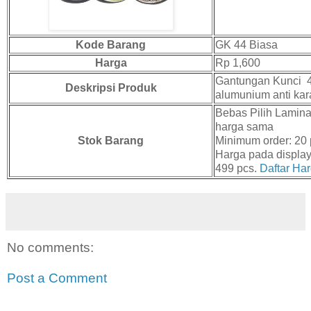
Kode Barang
GK 44 Biasa
Harga
Rp 1,600
Gantungan Kunci 
Deskripsi Produk
alumunium anti kara
Bebas Pilih Lamina
harga sama
Stok Barang
Minimum order: 20 
Harga pada display
499 pcs.
Daftar Har
No comments:
Post a Comment