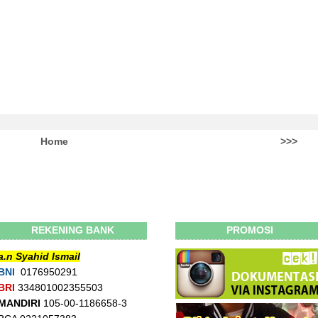
Home
>>>
REKENING BANK
PROMOSI
a.n Syahid Ismail
BNI
0176950291
BRI
334801002355503
MANDIRI
105-00-1186658-3