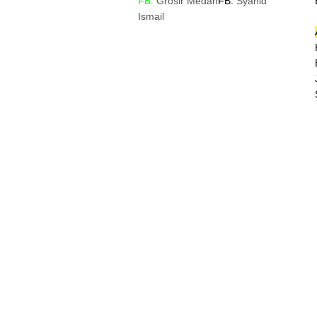
FB:
Grosir Medan
FB:
Syahid
Ismail