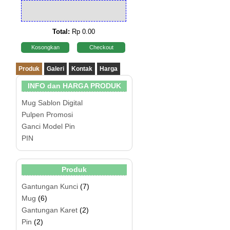
Total:
Rp 0.00
Kosongkan
Checkout
Produk
Galeri
Kontak
Harga
INFO dan HARGA PRODUK
Mug Sablon Digital
Pulpen Promosi
Ganci Model Pin
PIN
Produk
Gantungan Kunci
(7)
Mug
(6)
Gantungan Karet
(2)
Pin
(2)