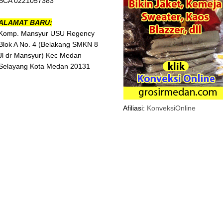
BCA 0221057383
ALAMAT BARU:
Komp. Mansyur USU Regency
Blok A No. 4 (Belakang SMKN 8
Jl dr Mansyur) Kec Medan
Selayang Kota Medan 20131
Afiliasi:
KonveksiOnline